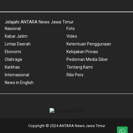
Jelajahi ANTARA News Jawa Timur
Nasional
Foto
Kabar Jatim
Video
Lintas Daerah
Ketentuan Penggunaan
Ekonomi
Kebijakan Privasi
Olahraga
Pedoman Media Siber
Karkhas
Tentang Kami
Internasional
Rilis Pers
News in English
Copyright © 2024 ANTARA News Jawa Timur