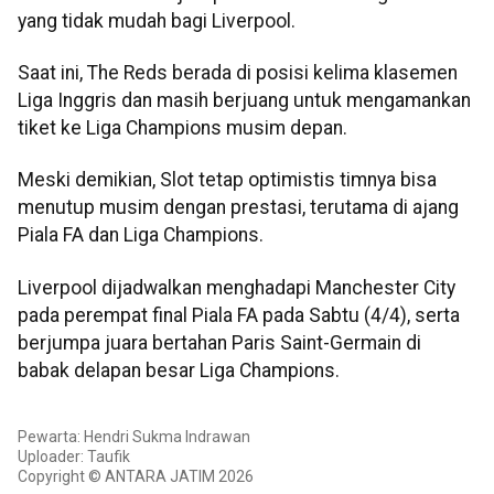
yang tidak mudah bagi Liverpool.
Saat ini, The Reds berada di posisi kelima klasemen
Liga Inggris dan masih berjuang untuk mengamankan
tiket ke Liga Champions musim depan.
Meski demikian, Slot tetap optimistis timnya bisa
menutup musim dengan prestasi, terutama di ajang
Piala FA dan Liga Champions.
Liverpool dijadwalkan menghadapi Manchester City
pada perempat final Piala FA pada Sabtu (4/4), serta
berjumpa juara bertahan Paris Saint-Germain di
babak delapan besar Liga Champions.
Pewarta: Hendri Sukma Indrawan
Uploader: Taufik
Copyright © ANTARA JATIM 2026