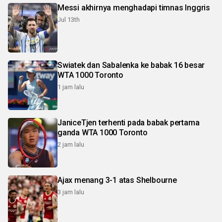
Messi akhirnya menghadapi timnas Inggris
Jul 13th
Swiatek dan Sabalenka ke babak 16 besar
WTA 1000 Toronto
1 jam lalu
JaniceTjen terhenti pada babak pertama
ganda WTA 1000 Toronto
2 jam lalu
Ajax menang 3-1 atas Shelbourne
3 jam lalu