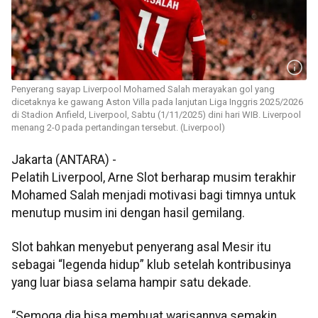
Penyerang sayap Liverpool Mohamed Salah merayakan gol yang
dicetaknya ke gawang Aston Villa pada lanjutan Liga Inggris 2025/2026
di Stadion Anfield, Liverpool, Sabtu (1/11/2025) dini hari WIB. Liverpool
menang 2-0 pada pertandingan tersebut. (Liverpool)
Jakarta (ANTARA) -
Pelatih Liverpool, Arne Slot berharap musim terakhir
Mohamed Salah menjadi motivasi bagi timnya untuk
menutup musim ini dengan hasil gemilang.
Slot bahkan menyebut penyerang asal Mesir itu
sebagai “legenda hidup” klub setelah kontribusinya
yang luar biasa selama hampir satu dekade.
“Semoga dia bisa membuat warisannya semakin