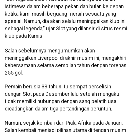
istimewa dalam beberapa pekan dan bulan ke depan
ketika kami masih berjuang meraih sesuatu yang
spesial. Namun, dia akan selalu meninggalkan klub ini
sebagai legenda,” ujar Slot yang dilansir di situs resmi
klub pada Kamis.
Salah sebelumnya mengumumkan akan
meninggalkan Liverpool di akhir musim ini, mengakhiri
kebersamaan selama sembilan tahun dengan torehan
255 gol.
Pemain berusia 33 tahun itu sempat berselisih
dengan Slot pada Desember lalu setelah mengaku
tidak memiliki hubungan dengan sang pelatih usai
dicadangkan dalam tiga pertandingan beruntun.
Namun, sejak kembali dari Piala Afrika pada Januari,
Salah kembali menjadi pilihan utama di tengah musim