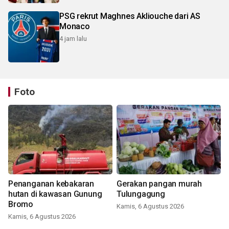
PSG rekrut Maghnes Akliouche dari AS
Monaco
4 jam lalu
Foto
Penanganan kebakaran
Gerakan pangan murah
hutan di kawasan Gunung
Tulungagung
Bromo
Kamis, 6 Agustus 2026
Kamis, 6 Agustus 2026