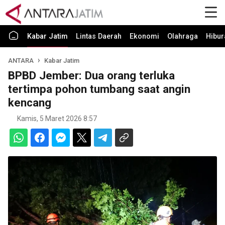
Kabar Jatim
Lintas Daerah
Ekonomi
Olahraga
Hibur
ANTARA
Kabar Jatim
BPBD Jember: Dua orang terluka
tertimpa pohon tumbang saat angin
kencang
Kamis, 5 Maret 2026 8:57