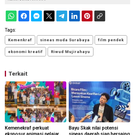
Tags:
Kemenkraf
sineas muda Surabaya
film pendek
ekonomi kreatif
Riwud Mujirahayu
Terkait
Kemenekraf perkuat
Bayu Skak nilai potensi
eksposur animasi pelajar
sineas daerah siap bersaing