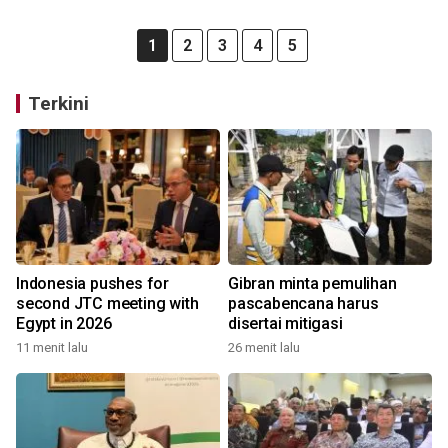
1
2
3
4
5
Terkini
Indonesia pushes for
Gibran minta pemulihan
second JTC meeting with
pascabencana harus
Egypt in 2026
disertai mitigasi
11 menit lalu
26 menit lalu