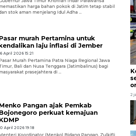
Gubernur Jawa Timur Khofifah Indar Parawansa
memastikan harga bahan pokok di Jatim tetap stabil
dan stok aman menjelang Idul Adha ...
Pasar murah Pertamina untuk
kendalikan laju inflasi di Jember
16 April 2026 15:21
Pasar Murah Pertamina Patra Niaga Regional Jawa
Timur, Bali dan Nusa Tenggara (Jatimbalinus) bagi
K
masyarakat prasejahtera di ...
s
o
2 j
Menko Pangan ajak Pemkab
Bojonegoro perkuat kemajuan
KDMP
10 April 2026 19:18
Menteri Koordinator (Menko) Bidang Pangan, Zulkifli