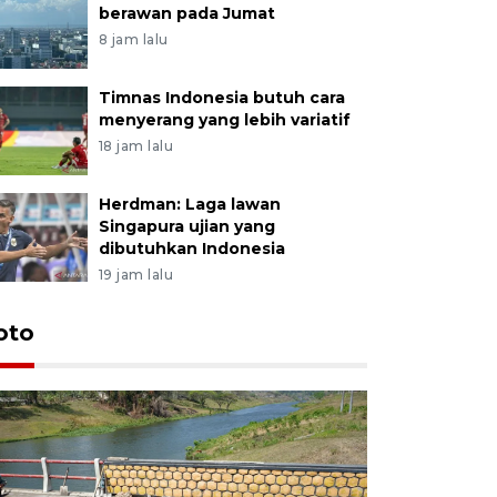
berawan pada Jumat
8 jam lalu
Timnas Indonesia butuh cara
menyerang yang lebih variatif
18 jam lalu
Herdman: Laga lawan
Singapura ujian yang
dibutuhkan Indonesia
19 jam lalu
oto
Permintaa
jelang H
3 jam lalu