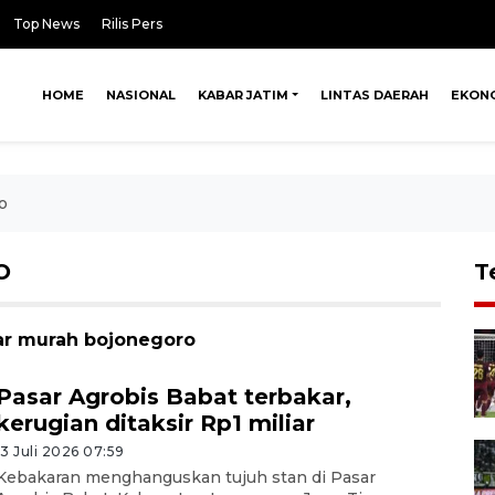
Top News
Rilis Pers
HOME
NASIONAL
KABAR JATIM
LINTAS DAERAH
EKON
o
O
T
sar murah bojonegoro
Pasar Agrobis Babat terbakar,
kerugian ditaksir Rp1 miliar
13 Juli 2026 07:59
Kebakaran menghanguskan tujuh stan di Pasar