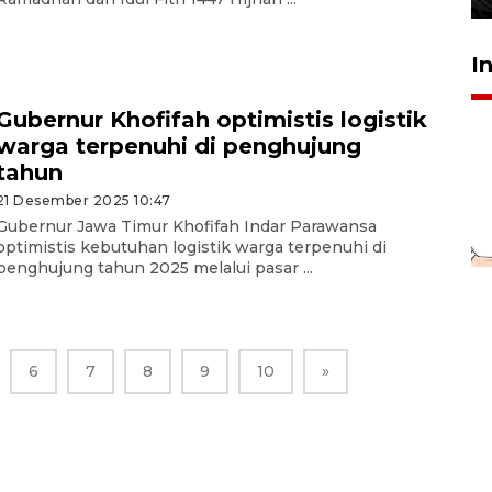
I
Gubernur Khofifah optimistis logistik
warga terpenuhi di penghujung
tahun
21 Desember 2025 10:47
Gubernur Jawa Timur Khofifah Indar Parawansa
optimistis kebutuhan logistik warga terpenuhi di
penghujung tahun 2025 melalui pasar ...
6
7
8
9
10
»