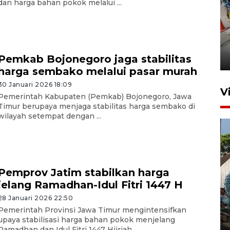
dan harga bahan pokok melalui ...
Peningkatan perputaran
ekonomi Piala Presiden 2026
Pemkab Bojonegoro jaga stabilitas
3 jam lalu
harga sembako melalui pasar murah
30 Januari 2026 18:09
V
Pemerintah Kabupaten (Pemkab) Bojonegoro, Jawa
Timur berupaya menjaga stabilitas harga sembako di
wilayah setempat dengan ...
Pemprov Jatim stabilkan harga
jelang Ramadhan-Idul Fitri 1447 H
Bulog Ponorogo serap 8.600
ton jagung petani, 95 persen
28 Januari 2026 22:50
Pemerintah Provinsi Jawa Timur mengintensifkan
dari target
upaya stabilisasi harga bahan pokok menjelang
5 Agustus 2026 19:33
Ramadhan dan Idul Fitri 1447 Hijriah ...