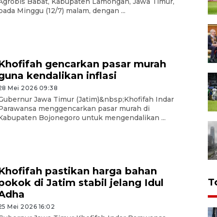
Agrobis Babat, Kabupaten Lamongan, Jawa Timur,
pada Minggu (12/7) malam, dengan ...
Khofifah gencarkan pasar murah
guna kendalikan inflasi
28 Mei 2026 09:38
Gubernur Jawa Timur (Jatim)&nbsp;Khofifah Indar
Parawansa menggencarkan pasar murah di
Kabupaten Bojonegoro untuk mengendalikan ...
Khofifah pastikan harga bahan
T
pokok di Jatim stabil jelang Idul
Adha
25 Mei 2026 16:02