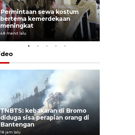
Permintaan sewa kostum
bertema kemerdekaan
Perpusta
meningkat
Lingkunga
48 menit lalu
50 menit lalu
ideo
TNBTS: kebakaran di Bromo
Khofifah 
diduga sisa perapian orang di
Bromo, a
Bantengan
capai 176
18 jam lalu
18 jam lalu