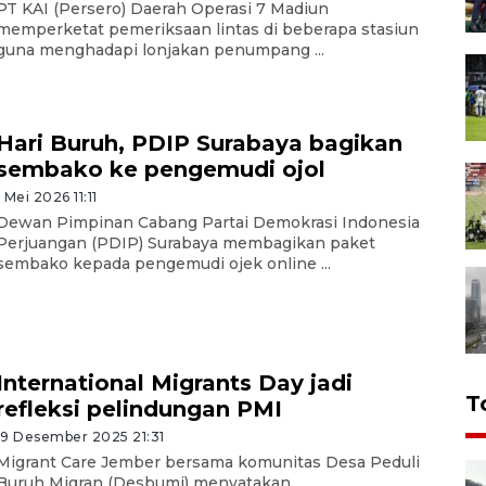
PT KAI (Persero) Daerah Operasi 7 Madiun
memperketat pemeriksaan lintas di beberapa stasiun
guna menghadapi lonjakan penumpang ...
Hari Buruh, PDIP Surabaya bagikan
sembako ke pengemudi ojol
1 Mei 2026 11:11
Dewan Pimpinan Cabang Partai Demokrasi Indonesia
Perjuangan (PDIP) Surabaya membagikan paket
sembako kepada pengemudi ojek online ...
International Migrants Day jadi
T
refleksi pelindungan PMI
19 Desember 2025 21:31
Migrant Care Jember bersama komunitas Desa Peduli
Buruh Migran (Desbumi) menyatakan