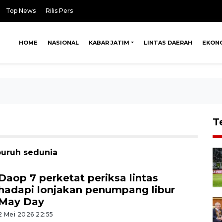
Top News
Rilis Pers
HOME
NASIONAL
KABAR JATIM
LINTAS DAERAH
EKON
T
buruh sedunia
Daop 7 perketat periksa lintas
hadapi lonjakan penumpang libur
May Day
2 Mei 2026 22:55