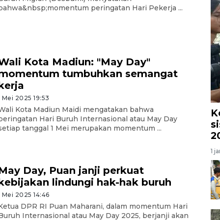
bahwa&nbsp;momentum peringatan Hari Pekerja ...
Wali Kota Madiun: "May Day"
momentum tumbuhkan semangat
kerja
1 Mei 2025 19:53
Wali Kota Madiun Maidi mengatakan bahwa
K
peringatan Hari Buruh Internasional atau May Day
s
setiap tanggal 1 Mei merupakan momentum ...
2
1 j
May Day, Puan janji perkuat
kebijakan lindungi hak-hak buruh
1 Mei 2025 14:46
Ketua DPR RI Puan Maharani, dalam momentum Hari
Buruh Internasional atau May Day 2025, berjanji akan