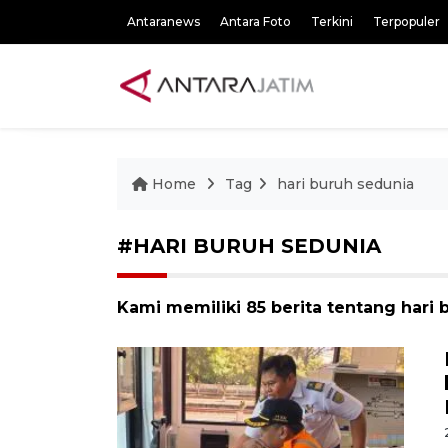
Antaranews
Antara Foto
Terkini
Terpopuler
Home
Tag
hari buruh sedunia
#HARI BURUH SEDUNIA
Kami memiliki 85 berita tentang hari 