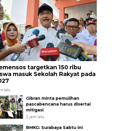
emensos targetkan 150 ribu
iswa masuk Sekolah Rakyat pada
027
am lalu
Gibran minta pemulihan
pascabencana harus disertai
mitigasi
2 jam lalu
BMKG: Surabaya Sabtu ini