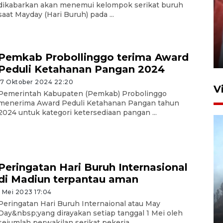
dikabarkan akan menemui kelompok serikat buruh
saat Mayday (Hari Buruh) pada ...
Penguatan struktur jembatan
Niyama Tulungagung
Pemkab Probollinggo terima Award
7 Agustus 2026 14:36
Peduli Ketahanan Pangan 2024
17 Oktober 2024 22:20
V
Pemerintah Kabupaten (Pemkab) Probolinggo
menerima Award Peduli Ketahanan Pangan tahun
2024 untuk kategori ketersediaan pangan ...
Peringatan Hari Buruh Internasional
di Madiun terpantau aman
BPBD Jatim kerahkan "Drone
Water Spray" bantu padamkan
1 Mei 2023 17:04
Peringatan Hari Buruh Internaional atau May
kebakaran Bromo
Day&nbsp;yang dirayakan setiap tanggal 1 Mei oleh
6 Agustus 2026 18:23
sejumlah perwakilan serikat pekerja ...