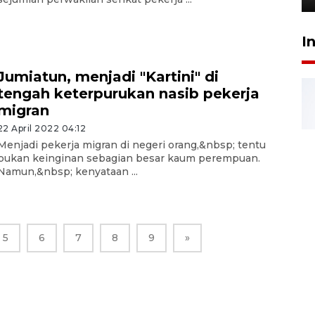
I
Jumiatun, menjadi "Kartini" di
tengah keterpurukan nasib pekerja
migran
22 April 2022 04:12
Menjadi pekerja migran di negeri orang,&nbsp; tentu
bukan keinginan sebagian besar kaum perempuan.
Namun,&nbsp; kenyataan ...
5
6
7
8
9
»