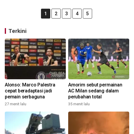
1
2
3
4
5
Terkini
Alonso: Marco Palestra
Amorim sebut permainan
cepat beradaptasi jadi
AC Milan sedang dalam
pemain serbaguna
perubahan total
27 menit lalu
35 menit lalu