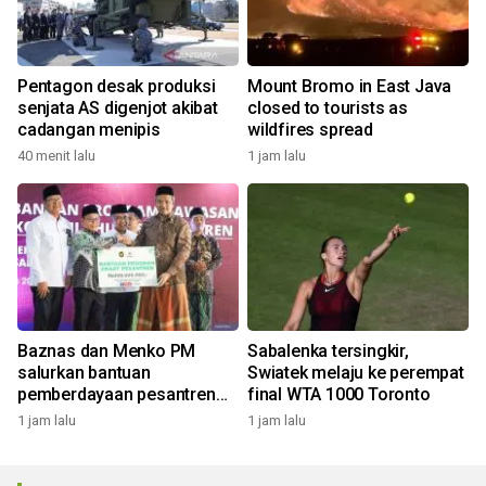
Pentagon desak produksi
Mount Bromo in East Java
senjata AS digenjot akibat
closed to tourists as
cadangan menipis
wildfires spread
40 menit lalu
1 jam lalu
Baznas dan Menko PM
Sabalenka tersingkir,
salurkan bantuan
Swiatek melaju ke perempat
pemberdayaan pesantren
final WTA 1000 Toronto
Gresik
1 jam lalu
1 jam lalu