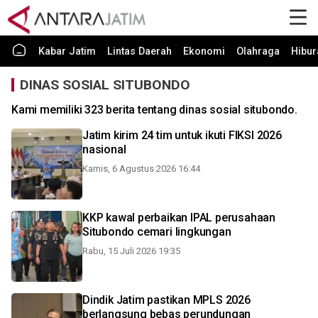
Kabar Jatim
Lintas Daerah
Ekonomi
Olahraga
Hibur
DINAS SOSIAL SITUBONDO
Kami memiliki 323 berita tentang dinas sosial situbondo.
Jatim kirim 24 tim untuk ikuti FIKSI 2026
nasional
Kamis, 6 Agustus 2026 16:44
KKP kawal perbaikan IPAL perusahaan
Situbondo cemari lingkungan
Rabu, 15 Juli 2026 19:35
Dindik Jatim pastikan MPLS 2026
berlangsung bebas perundungan