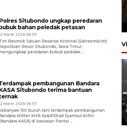
Persebaya juara Piala
Presiden 2026
Polres Situbondo ungkap peredaran
7 jam lalu
bubuk bahan peledak petasan
12 Maret 2026 06:39
Tim Resmob Satuan Reserse Kriminal (Satresmkrim)
V
Kepolisian Resor Situbondo, Jawa Timur,
mengungkap peredaran bubuk peledak ...
Terdampak pembangunan Bandara
KASA Situbondo terima bantuan
ternak
Menteri PPPA tekankan
pentingnya pesantren ramah
12 Maret 2026 06:37
santri
Sebanyak 150 buruh tani terdampak pembangunan
Bandara Militer KHR As&#39;ad Syamsul Arifin
5 Agustus 2026 21:16
(Bandara KASA) di kawasan Pantai ...