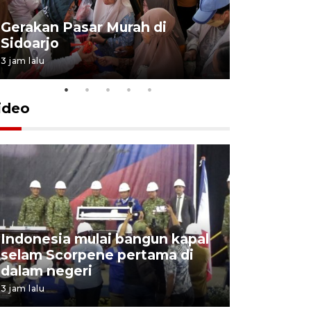
Gerakan Pasar Murah di
Penguata
Sidoarjo
Niyama T
3 jam lalu
7 jam lalu
ideo
Indonesia mulai bangun kapal
Action I
selam Scorpene pertama di
edukasi k
dalam negeri
para sisw
3 jam lalu
6 jam lalu