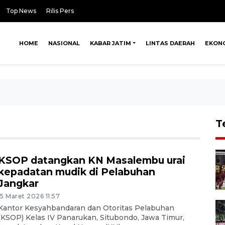
Top News
Rilis Pers
HOME
NASIONAL
KABAR JATIM
LINTAS DAERAH
EKON
T
KSOP datangkan KN Masalembu urai
kepadatan mudik di Pelabuhan
Jangkar
15 Maret 2026 11:57
Kantor Kesyahbandaran dan Otoritas Pelabuhan
(KSOP) Kelas IV Panarukan, Situbondo, Jawa Timur,