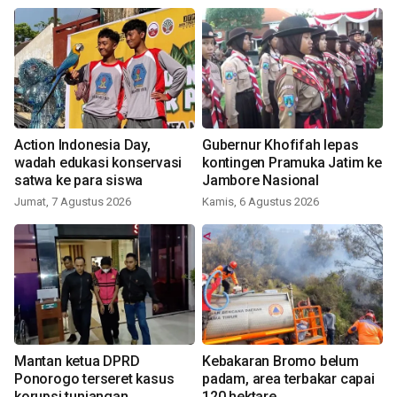
Action Indonesia Day,
Gubernur Khofifah lepas
wadah edukasi konservasi
kontingen Pramuka Jatim ke
satwa ke para siswa
Jambore Nasional
Jumat, 7 Agustus 2026
Kamis, 6 Agustus 2026
Mantan ketua DPRD
Kebakaran Bromo belum
Ponorogo terseret kasus
padam, area terbakar capai
korupsi tunjangan
120 hektare