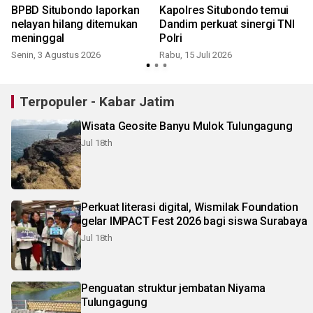
BPBD Situbondo laporkan
Kapolres Situbondo temui
nelayan hilang ditemukan
Dandim perkuat sinergi TNI
meninggal
Polri
Senin, 3 Agustus 2026
Rabu, 15 Juli 2026
K
Terpopuler - Kabar Jatim
Wisata Geosite Banyu Mulok Tulungagung
Jul 18th
Perkuat literasi digital, Wismilak Foundation
gelar IMPACT Fest 2026 bagi siswa Surabaya
Jul 18th
Penguatan struktur jembatan Niyama
Tulungagung