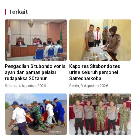
Terkait
Pengadilan Situbondo vonis
Kapolres Situbondo tes
ayah dan paman pelaku
urine seluruh personel
rudapaksa 20 tahun
Satresnarkoba
Selasa, 4 Agustus 2026
Senin, 3 Agustus 2026
S