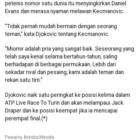
petenis nomor satu dunia itu menyingkirkan Daniel
Evans dan merasa nyaman melawan Kecmanovic.
"Tidak pernah mudah bermain dengan seorang
teman," kata Djokovic tentang Kecmanovic.
"Miomir adalah pria yang sangat baik. Seseorang yang
telah saya kenal selama bertahun-tahun, saling
berhadapan di berbagai permukaan. Lebih dari
sekadar rival dan pesaing, kami adalah teman dan
rekan satu tim."
Djokovic naik satu peringkat ke posisi kelima dalam
ATP Live Race To Turin dan akan melampaui Jack
Draper dan ke posisi keempat jika ia mencapai
perempat final.(*)
Pewarta: Arindra Meodia