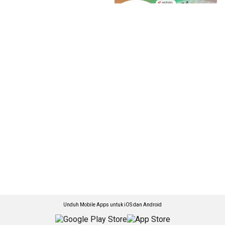
Unduh Mobile Apps untuk iOS dan Android