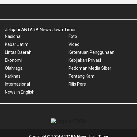
Jelajahi ANTARA News Jawa Timur
Nasional
Foto
Kabar Jatim
Video
Lintas Daerah
Ketentuan Penggunaan
Ekonomi
Kebijakan Privasi
Olahraga
Pedoman Media Siber
Karkhas
Tentang Kami
Internasional
Rilis Pers
News in English
Copyright © 2024 ANTARA News Jawa Timur