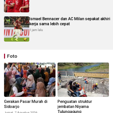
Ismael Bennacer dan AC Milan sepakat akhiri
kerja sama lebih cepat
1 jam lalu
Foto
Gerakan Pasar Murah di
Penguatan struktur
Sidoarjo
jembatan Niyama
Tulungagung
Jumat, 7 Agustus 2026