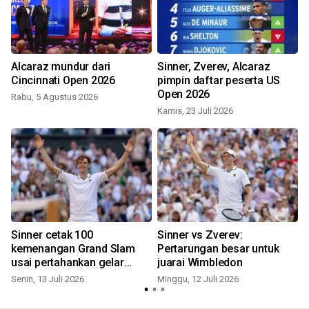
Alcaraz mundur dari
Sinner, Zverev, Alcaraz
Cincinnati Open 2026
pimpin daftar peserta US
Open 2026
Rabu, 5 Agustus 2026
Kamis, 23 Juli 2026
S
Sinner cetak 100
Sinner vs Zverev:
kemenangan Grand Slam
Pertarungan besar untuk
usai pertahankan gelar
juarai Wimbledon
R
Wimbledon
Senin, 13 Juli 2026
Minggu, 12 Juli 2026