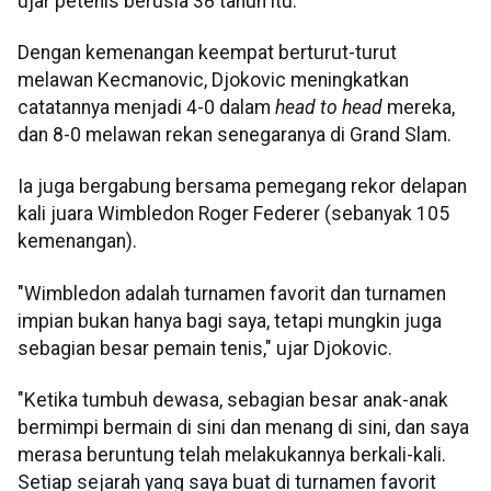
ujar petenis berusia 38 tahun itu.
Dengan kemenangan keempat berturut-turut
melawan Kecmanovic, Djokovic meningkatkan
catatannya menjadi 4-0 dalam
head to head
mereka,
dan 8-0 melawan rekan senegaranya di Grand Slam.
Ia juga bergabung bersama pemegang rekor delapan
kali juara Wimbledon Roger Federer (sebanyak 105
kemenangan).
"Wimbledon adalah turnamen favorit dan turnamen
impian bukan hanya bagi saya, tetapi mungkin juga
sebagian besar pemain tenis," ujar Djokovic.
"Ketika tumbuh dewasa, sebagian besar anak-anak
bermimpi bermain di sini dan menang di sini, dan saya
merasa beruntung telah melakukannya berkali-kali.
Setiap sejarah yang saya buat di turnamen favorit