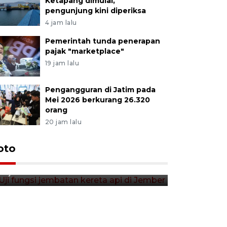
Ketapang dimulai,
pengunjung kini diperiksa
4 jam lalu
Pemerintah tunda penerapan
pajak "marketplace"
19 jam lalu
Pengangguran di Jatim pada
Mei 2026 berkurang 26.320
orang
20 jam lalu
Uji fungsi jembatan kereta api
oto
Tera timb
di Jember
di pasar t
13 jam lalu
13 jam lalu