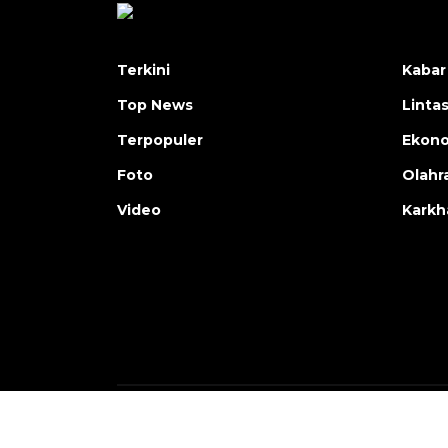
Terkini
Kabar
Top News
Linta
Terpopuler
Ekon
Foto
Olahr
Video
Karkh
Copyright © ANTARA