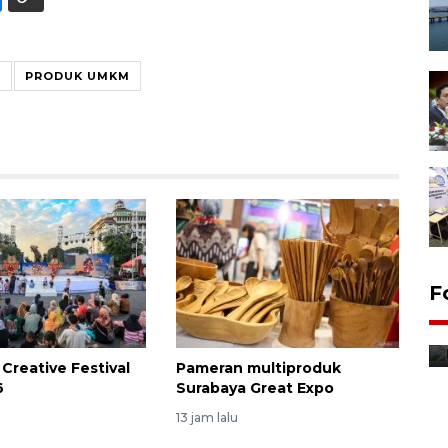
H
PRODUK UMKM
F
Distribusi bantuan mesin
pertanian di Kediri
13 jam lalu
Creative Festival
Pameran multiproduk
6
Surabaya Great Expo
13 jam lalu