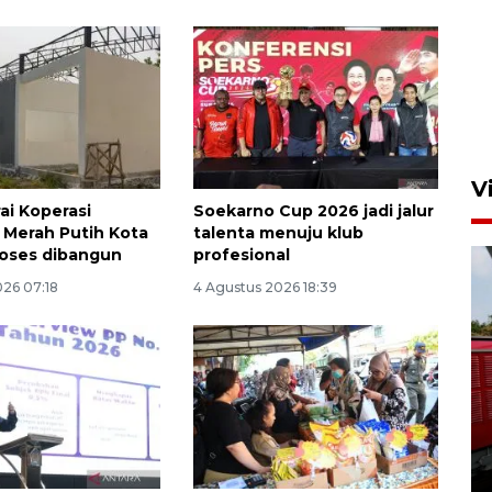
V
ai Koperasi
Soekarno Cup 2026 jadi jalur
 Merah Putih Kota
talenta menuju klub
oses dibangun
profesional
026 07:18
4 Agustus 2026 18:39
Basarnas hentikan operasi
kedaruratan KM Mutiara
Sentosa II
4 Agustus 2026 22:38