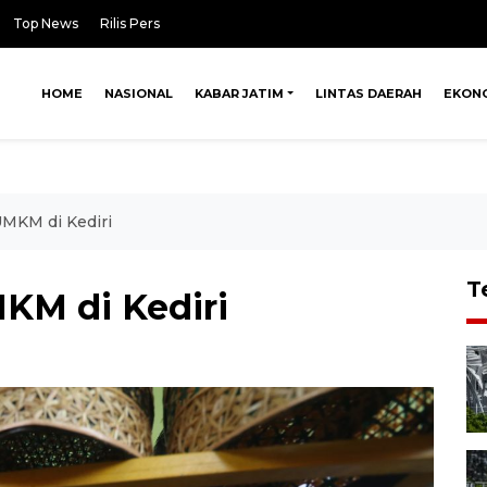
Top News
Rilis Pers
HOME
NASIONAL
KABAR JATIM
LINTAS DAERAH
EKON
UMKM di Kediri
T
MKM di Kediri