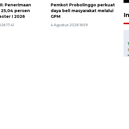
II: Penerimaan
Pemkot Probolinggo perkuat
k 25,04 persen
daya beli masyarakat melalui
I
ster I 2026
GPM
26 17:41
4 Agustus 2026 16:59