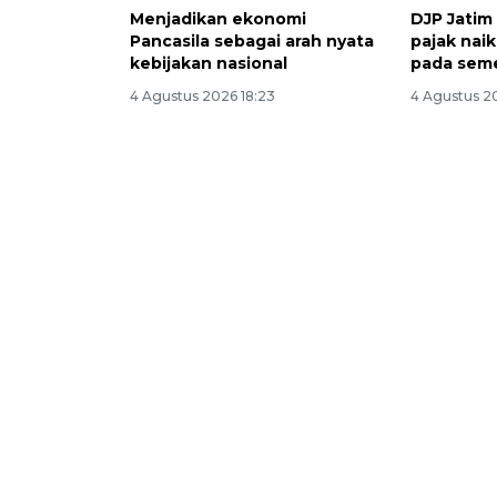
Menjadikan ekonomi
DJP Jatim 
Pancasila sebagai arah nyata
pajak nai
kebijakan nasional
pada seme
4 Agustus 2026 18:23
4 Agustus 20