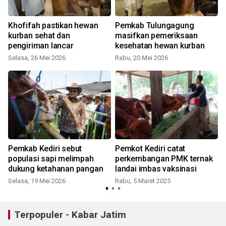
Khofifah pastikan hewan
Pemkab Tulungagung
kurban sehat dan
masifkan pemeriksaan
pengiriman lancar
kesehatan hewan kurban
Selasa, 26 Mei 2026
Rabu, 20 Mei 2026
R
Pemkab Kediri sebut
Pemkot Kediri catat
populasi sapi melimpah
perkembangan PMK ternak
dukung ketahanan pangan
landai imbas vaksinasi
S
Selasa, 19 Mei 2026
Rabu, 5 Maret 2025
Terpopuler - Kabar Jatim