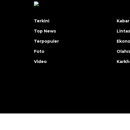
Terkini
Kabar
Top News
Linta
Terpopuler
Ekon
Foto
Olahr
Video
Karkh
Copyright © ANTARA