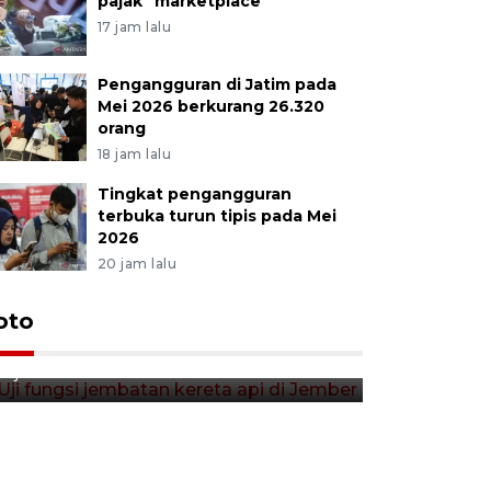
pajak "marketplace"
17 jam lalu
Pengangguran di Jatim pada
Mei 2026 berkurang 26.320
orang
18 jam lalu
Tingkat pengangguran
terbuka turun tipis pada Mei
2026
20 jam lalu
Uji fungsi jembatan kereta api
oto
Tera timb
di Jember
di pasar t
11 jam lalu
11 jam lalu