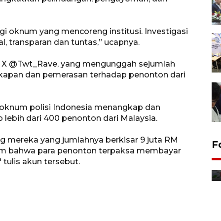
 oknum yang mencoreng institusi. Investigasi
l, transparan dan tuntas,” ucapnya.
un X @Twt_Rave, yang mengunggah sejumlah
kapan dan pemerasan terhadap penonton dari
oknum polisi Indonesia menangkap dan
lebih dari 400 penonton dari Malaysia.
g mereka yang jumlahnya berkisar 9 juta RM
F
klaim bahwa para penonton terpaksa membayar
Distribusi bantuan mesin
 tulis akun tersebut.
pertanian di Kediri
11 jam lalu