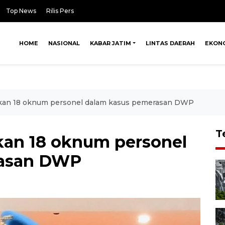
Top News
Rilis Pers
HOME
NASIONAL
KABAR JATIM
LINTAS DAERAH
EKON
kan 18 oknum personel dalam kasus pemerasan DWP
T
kan 18 oknum personel
rasan DWP