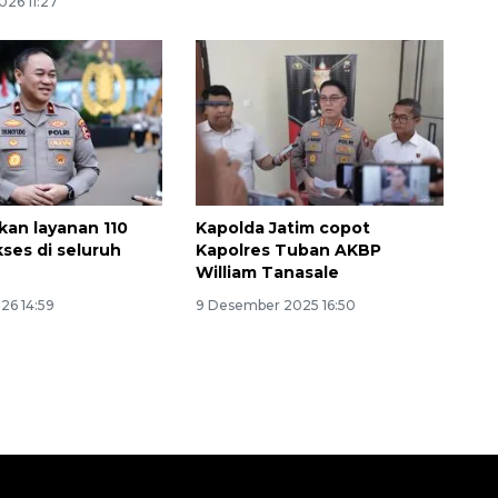
026 11:27
ikan layanan 110
Kapolda Jatim copot
Waspadai penyakit saat
kses di seluruh
Kapolres Tuban AKBP
musim kemarau
William Tanasale
2026-08-05 12:00:00
026 14:59
9 Desember 2025 16:50