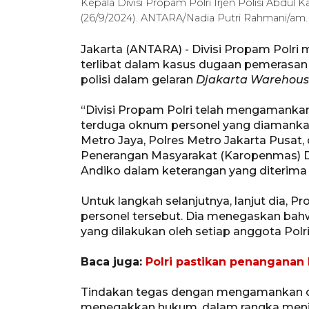
Kepala Divisi Propam Polri Irjen Polisi Abdul 
(26/9/2024). ANTARA/Nadia Putri Rahmani/am.
Jakarta (ANTARA) - Divisi Propam Polr
terlibat dalam kasus dugaan pemerasan
polisi dalam gelaran
Djakarta Warehous
“Divisi Propam Polri telah mengamankan
terduga oknum personel yang diamankan 
Metro Jaya, Polres Metro Jakarta Pusat,
Penerangan Masyarakat (Karopenmas) Di
Andiko dalam keterangan yang diterima d
Untuk langkah selanjutnya, lanjut dia, P
personel tersebut. Dia menegaskan bahw
yang dilakukan oleh setiap anggota Polri
Baca juga:
Polri pastikan penanganan
Tindakan tegas dengan mengamankan o
menegakkan hukum, dalam rangka meni