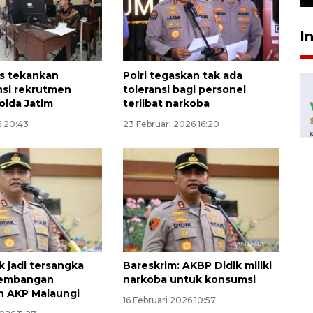
I
s tekankan
Polri tegaskan tak ada
nsi rekrutmen
toleransi bagi personel
olda Jatim
terlibat narkoba
6 20:43
23 Februari 2026 16:20
k jadi tersangka
Bareskrim: AKBP Didik miliki
gembangan
narkoba untuk konsumsi
n AKP Malaungi
16 Februari 2026 10:57