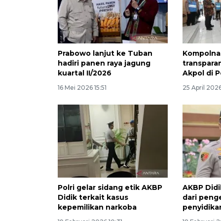
Prabowo lanjut ke Tuban
Kompolna
hadiri panen raya jagung
transpara
kuartal II/2026
Akpol di P
16 Mei 2026 15:51
25 April 202
Polri gelar sidang etik AKBP
AKBP Didi
Didik terkait kasus
dari pen
kepemilikan narkoba
penyidika