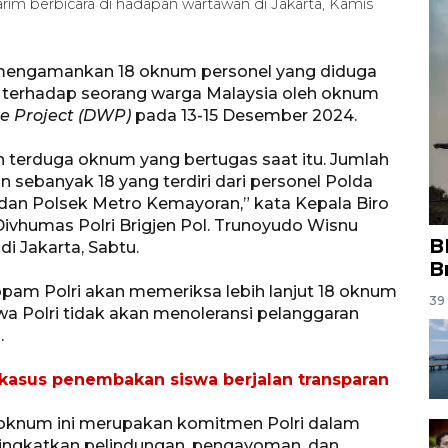
Karim berbicara di hadapan wartawan di Jakarta, Kamis
i mengamankan 18 oknum personel yang diduga
 terhadap seorang warga Malaysia oleh oknum
e Project (DWP)
pada 13-15 Desember 2024.
 terduga oknum yang bertugas saat itu. Jumlah
sebanyak 18 yang terdiri dari personel Polda
 dan Polsek Metro Kemayoran,” kata Kepala Biro
vhumas Polri Brigjen Pol. Trunoyudo Wisnu
B
i Jakarta, Sabtu.
B
ropam Polri akan memeriksa lebih lanjut 18 oknum
39 
a Polri tidak akan menoleransi pelanggaran
.
 kasus penembakan siswa berjalan transparan
knum ini merupakan komitmen Polri dalam
ngkatkan pelindungan, pengayoman, dan