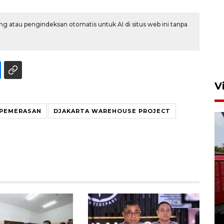
g atau pengindeksan otomatis untuk AI di situs web ini tanpa
V
 PEMERASAN
DJAKARTA WAREHOUSE PROJECT
Basarnas hentikan operasi
kedaruratan KM Mutiara
Sentosa II
4 Agustus 2026 22:38