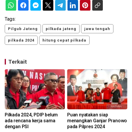
Tags:
Pilgub Jateng
pilkada jateng
jawa tengah
pilkada 2024
hitung cepat pilkada
Terkait
S
Pilkada 2024, PDIP belum
Puan nyatakan siap
ada rencana kerja sama
menangkan Ganjar Pranowo
dengan PSI
pada Pilpres 2024