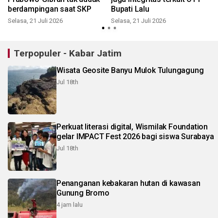
berdampingan saat SKP
Bupati Lalu
Selasa, 21 Juli 2026
Selasa, 21 Juli 2026
R
Terpopuler - Kabar Jatim
Wisata Geosite Banyu Mulok Tulungagung
Jul 18th
Perkuat literasi digital, Wismilak Foundation
gelar IMPACT Fest 2026 bagi siswa Surabaya
Jul 18th
Penanganan kebakaran hutan di kawasan
Gunung Bromo
4 jam lalu