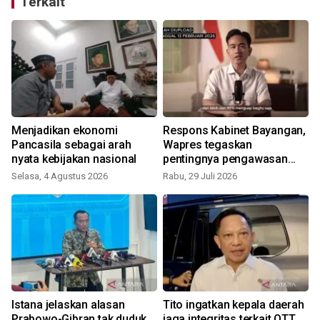
Terkait
Menjadikan ekonomi
Respons Kabinet Bayangan,
Pancasila sebagai arah
Wapres tegaskan
nyata kebijakan nasional
pentingnya pengawasan
publik
Selasa, 4 Agustus 2026
Rabu, 29 Juli 2026
S
Istana jelaskan alasan
Tito ingatkan kepala daerah
Prabowo-Gibran tak duduk
jaga integritas terkait OTT