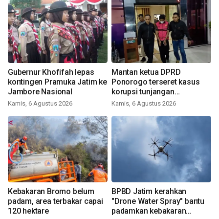
Gubernur Khofifah lepas
Mantan ketua DPRD
kontingen Pramuka Jatim ke
Ponorogo terseret kasus
Jambore Nasional
korupsi tunjangan
perumahan
Kamis, 6 Agustus 2026
Kamis, 6 Agustus 2026
Kebakaran Bromo belum
BPBD Jatim kerahkan
padam, area terbakar capai
"Drone Water Spray" bantu
120 hektare
padamkan kebakaran