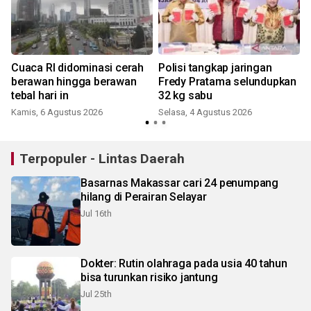
Cuaca RI didominasi cerah
Polisi tangkap jaringan
berawan hingga berawan
Fredy Pratama selundupkan
tebal hari in
32 kg sabu
J
Kamis, 6 Agustus 2026
Selasa, 4 Agustus 2026
Terpopuler - Lintas Daerah
Basarnas Makassar cari 24 penumpang
hilang di Perairan Selayar
Jul 16th
Dokter: Rutin olahraga pada usia 40 tahun
bisa turunkan risiko jantung
Jul 25th