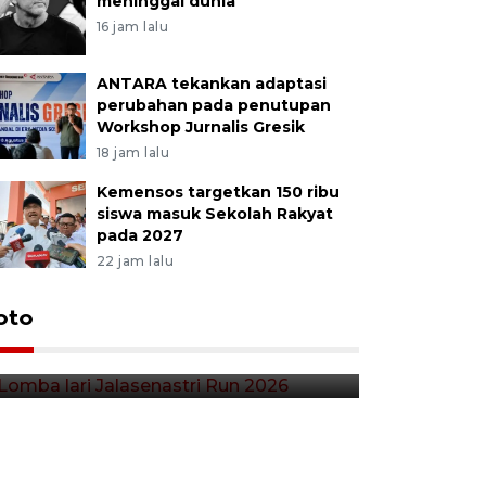
meninggal dunia
16 jam lalu
ANTARA tekankan adaptasi
perubahan pada penutupan
Workshop Jurnalis Gresik
18 jam lalu
Kemensos targetkan 150 ribu
siswa masuk Sekolah Rakyat
pada 2027
22 jam lalu
Lomba lari Jalasenastri Run
oto
Pekan Qr
2026
Indonesia
44 menit lalu
3 jam lalu