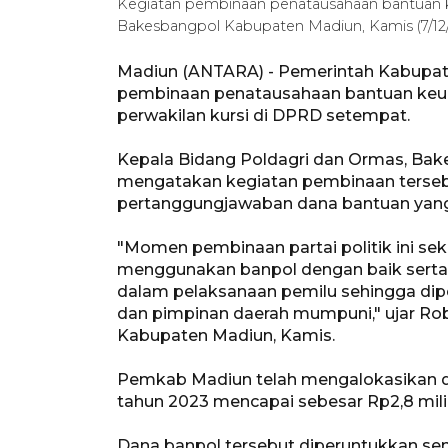
Kegiatan pembinaan penatausahaan bantuan keu
Bakesbangpol Kabupaten Madiun, Kamis (7/1
Madiun (ANTARA) - Pemerintah Kabupat
pembinaan penatausahaan bantuan keuang
perwakilan kursi di DPRD setempat.
Kepala Bidang Poldagri dan Ormas, Ba
mengatakan kegiatan pembinaan terseb
pertanggungjawaban dana bantuan yang 
"Momen pembinaan partai politik ini sek
menggunakan banpol dengan baik serta
dalam pelaksanaan pemilu sehingga dip
dan pimpinan daerah mumpuni," ujar Rob
Kabupaten Madiun, Kamis.
Pemkab Madiun telah mengalokasikan d
tahun 2023 mencapai sebesar Rp2,8 mili
Dana banpol tersebut diperuntukkan sem