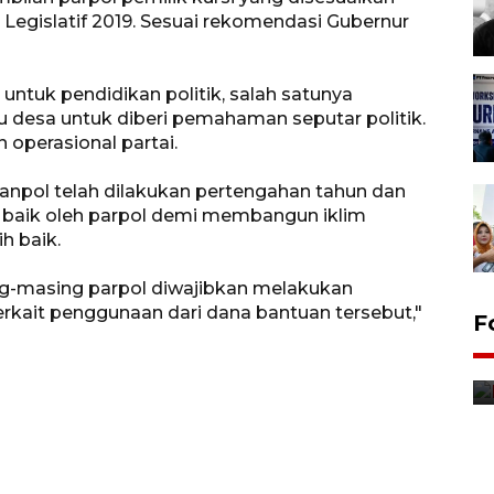
 Legislatif 2019. Sesuai rekomendasi Gubernur
.
untuk pendidikan politik, salah satunya
desa untuk diberi pemahaman seputar politik.
 operasional partai.
npol telah dilakukan pertengahan tahun dan
 baik oleh parpol demi membangun iklim
h baik.
g-masing parpol diwajibkan melakukan
kait penggunaan dari dana bantuan tersebut,"
Jurnalis bagikan bendera
F
gratis sambut HUT
Kemerdekaan
8 Agustus 2026 12:56