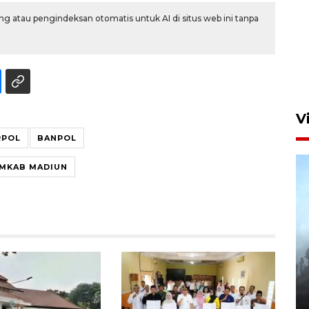
g atau pengindeksan otomatis untuk AI di situs web ini tanpa
V
RPOL
BANPOL
MKAB MADIUN
BPBD Jatim kerahkan "Drone
Water Spray" bantu padamkan
kebakaran Bromo
6 Agustus 2026 18:23