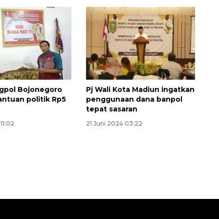
gpol Bojonegoro
Pj Wali Kota Madiun ingatkan
antuan politik Rp5
penggunaan dana banpol
tepat sasaran
SPHP jaga harga beras
11:02
21 Juni 2024 03:22
2026-08-08 06:00:00