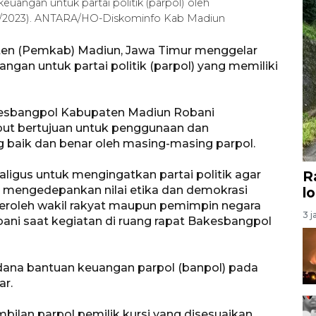
angan untuk partai politik (parpol) oleh
2/2023). ANTARA/HO-Diskominfo Kab Madiun
en (Pemkab) Madiun, Jawa Timur menggelar
an untuk partai politik (parpol) yang memiliki
kesbangpol Kabupaten Madiun Robani
ut bertujuan untuk penggunaan dan
baik dan benar oleh masing-masing parpol.
aligus untuk mengingatkan partai politik agar
R
 mengedepankan nilai etika dan demokrasi
l
eroleh wakil rakyat maupun pemimpin negara
3 j
ani saat kegiatan di ruang rapat Bakesbangpol
ana bantuan keuangan parpol (banpol) pada
ar.
bilan parpol pemilik kursi yang disesuaikan