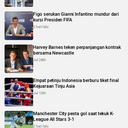
Figo serukan Gianni Infantino mundur dari
kursi Presiden FIFA
2 hari lalu
Harvey Barnes teken perpanjangan kontrak
bersama Newcastle
Jul 28th
Empat petinju Indonesia berburu tiket final
Kejuaraan Tinju Asia
Jul 13th
Manchester City pesta gol saat tekuk K-
League All Stars 3-1
2 hari lalu