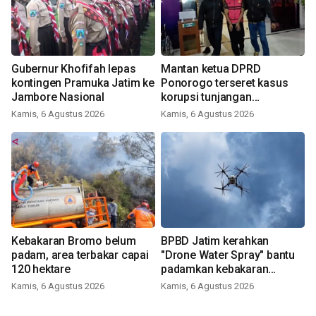
Gubernur Khofifah lepas
Mantan ketua DPRD
kontingen Pramuka Jatim ke
Ponorogo terseret kasus
Jambore Nasional
korupsi tunjangan
perumahan
Kamis, 6 Agustus 2026
Kamis, 6 Agustus 2026
Kebakaran Bromo belum
BPBD Jatim kerahkan
padam, area terbakar capai
"Drone Water Spray" bantu
120 hektare
padamkan kebakaran
Bromo
Kamis, 6 Agustus 2026
Kamis, 6 Agustus 2026