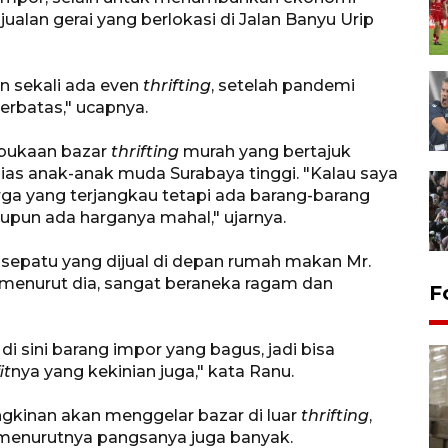
alan gerai yang berlokasi di Jalan Banyu Urip
n sekali ada even
thrifting
, setelah pandemi
erbatas," ucapnya.
embukaan bazar
thrifting
murah yang bertajuk
sias anak-anak muda Surabaya tinggi. "Kalau saya
rga yang terjangkau tetapi ada barang-barang
aupun ada harganya mahal," ujarnya.
n sepatu yang dijual di depan rumah makan Mr.
 menurut dia, sangat beraneka ragam dan
F
di sini barang impor yang bagus, jadi bisa
it
nya yang kekinian juga," kata Ranu.
kinan akan menggelar bazar di luar
thrifting
,
 menurutnya pangsanya juga banyak.