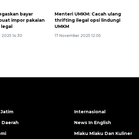
egaskan bayar
Menteri UMKM: Cacah ulang
 buat impor pakaian
thrifting ilegal opsi lindungi
 legal
UMKM
 2025 14:30
17 November 2025 12:05
 Jatim
Internasional
s Daerah
News In English
omi
Mlaku Mlaku Dan Kuliner