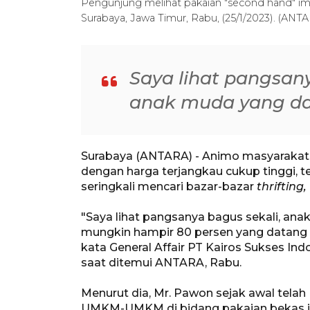
Pengunjung melihat pakaian "second hand" i
Surabaya, Jawa Timur, Rabu, (25/1/2023). (A
Saya lihat pangsany
anak muda yang da
Surabaya (ANTARA) - Animo masyarakat
dengan harga terjangkau cukup tinggi, 
seringkali mencari bazar-bazar
thrifting,
"Saya lihat pangsanya bagus sekali, an
mungkin hampir 80 persen yang datang
kata General Affair PT Kairos Sukses I
saat ditemui ANTARA, Rabu.
Menurut dia, Mr. Pawon sejak awal tel
UMKM-UMKM di bidang pakaian bekas i