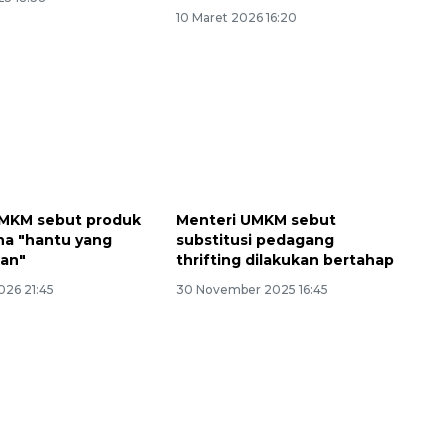
10 Maret 2026 16:20
UMKM sebut produk
Menteri UMKM sebut
Ekspedisi Rupiah Berdaulat
na "hantu yang
substitusi pedagang
2026 sambangi Papua
an"
thrifting dilakukan bertahap
2026-08-06 13:15:00
026 21:45
30 November 2025 16:45