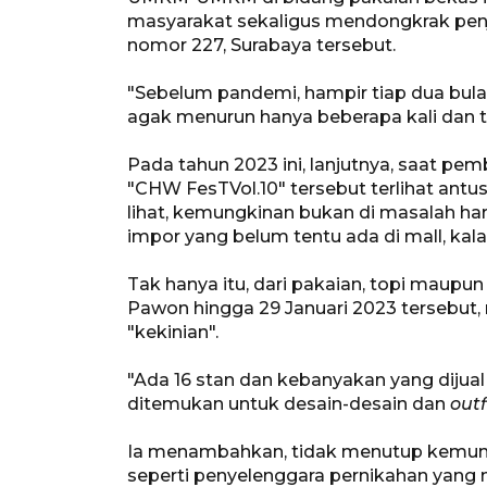
masyarakat sekaligus mendongkrak penju
nomor 227, Surabaya tersebut.
"Sebelum pandemi, hampir tiap dua bula
agak menurun hanya beberapa kali dan t
Pada tahun 2023 ini, lanjutnya, saat p
"CHW FesTVol.10" tersebut terlihat antu
lihat, kemungkinan bukan di masalah ha
impor yang belum tentu ada di mall, kal
Tak hanya itu, dari pakaian, topi maupu
Pawon hingga 29 Januari 2023 tersebut,
"kekinian".
"Ada 16 stan dan kebanyakan yang dijual 
ditemukan untuk desain-desain dan
outf
Ia menambahkan, tidak menutup kemung
seperti penyelenggara pernikahan yang