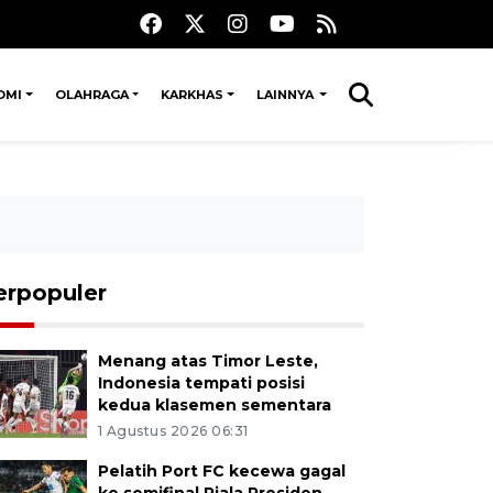
OMI
OLAHRAGA
KARKHAS
LAINNYA
erpopuler
Menang atas Timor Leste,
Indonesia tempati posisi
kedua klasemen sementara
1 Agustus 2026 06:31
Pelatih Port FC kecewa gagal