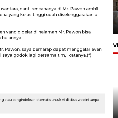
santara, nanti rencananya di Mr. Pawon ambil
ena yang kelas tinggi udah diselenggarakan di
Bakti Negeri Anak Bangsa
1 jam lalu
en yang digelar di halaman Mr. Pawon bisa
p bulannya.
V
r. Pawon, saya berharap dapat menggelar even
i saya godok lagi bersama tim," katanya.(*)
BNPB optimalkan penguatan
Desa Tangguh Bencana di
g atau pengindeksan otomatis untuk AI di situs web ini tanpa
Jawa Timur
5 Agustus 2026 19:09