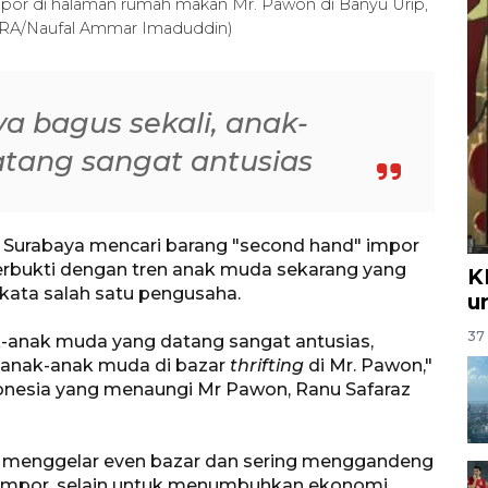
mpor di halaman rumah makan Mr. Pawon di Banyu Urip,
NTARA/Naufal Ammar Imaduddin)
a bagus sekali, anak-
tang sangat antusias
 Surabaya mencari barang "second hand" impor
terbukti dengan tren anak muda sekarang yang
K
kata salah satu pengusaha.
u
37 
ak-anak muda yang datang sangat antusias,
 anak-anak muda di bazar
thrifting
di Mr. Pawon,"
ndonesia yang menaungi Mr Pawon, Ranu Safaraz
ah menggelar even bazar dan sering menggandeng
mpor, selain untuk menumbuhkan ekonomi