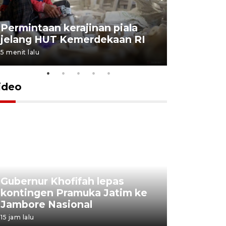
Permintaan kerajinan piala
Aksi bers
jelang HUT Kemerdekaan RI
padat pe
5 menit lalu
8 menit lalu
ideo
Gubernur Khofifah lepas
Mantan 
kontingen Pramuka Jatim ke
Ponorogo
Jambore Nasional
korupsi 
15 jam lalu
15 jam lalu