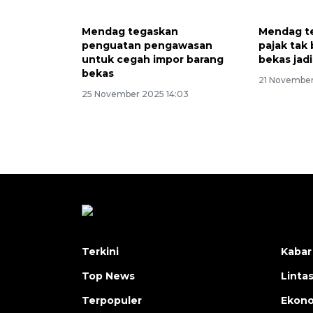
Mendag tegaskan
Mendag t
penguatan pengawasan
pajak tak
untuk cegah impor barang
bekas jadi
bekas
21 November
25 November 2025 14:03
Terkini
Kabar
Top News
Linta
Terpopuler
Ekon