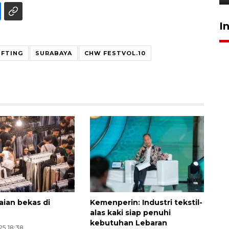
I
IFTING
SURABAYA
CHW FESTVOL.10
aian bekas di
Kemenperin: Industri tekstil-
alas kaki siap penuhi
kebutuhan Lebaran
25 18:38