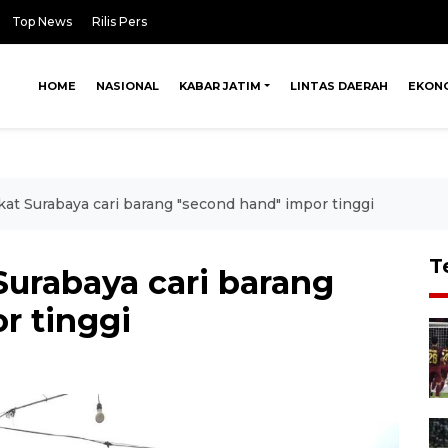
Top News
Rilis Pers
HOME
NASIONAL
KABAR JATIM
LINTAS DAERAH
EKON
at Surabaya cari barang "second hand" impor tinggi
T
urabaya cari barang
r tinggi