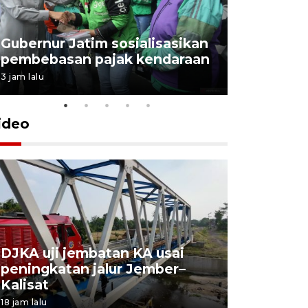
Gubernur Jatim sosialisasikan
pembebasan pajak kendaraan
3 jam lalu
ideo
DJKA uji jembatan KA usai
11 korba
peningkatan jalur Jember–
Mutiara S
Kalisat
perawata
18 jam lalu
19 jam lalu