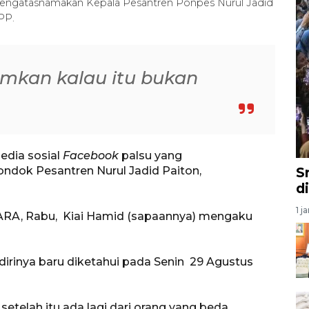
 mengatasnamakan Kepala Pesantren Ponpes Nurul Jadid
PP.
kan kalau itu bukan
edia sosial
Facebook
palsu yang
dok Pesantren Nurul Jadid Paiton,
S
d
1 j
TARA, Rabu, Kiai Hamid (sapaannya) mengaku
rinya baru diketahui pada Senin 29 Agustus
 setelah itu ada lagi dari orang yang beda,