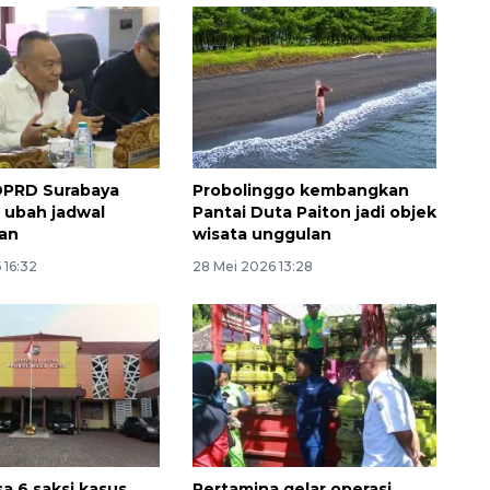
DPRD Surabaya
Probolinggo kembangkan
 ubah jadwal
Pantai Duta Paiton jadi objek
an
wisata unggulan
Sinyal positif perekonomian
 16:32
28 Mei 2026 13:28
Indonesia
2026-08-05 15:00:00
a 6 saksi kasus
Pertamina gelar operasi