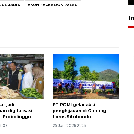
RUL JADID
AKUN FACEBOOK PALSU
I
ar jadi
PT POMI gelar aksi
n digitalisasi
penghijauan di Gunung
di Probolinggo
Loros Situbondo
13:09
25 Juni 2026 21:25