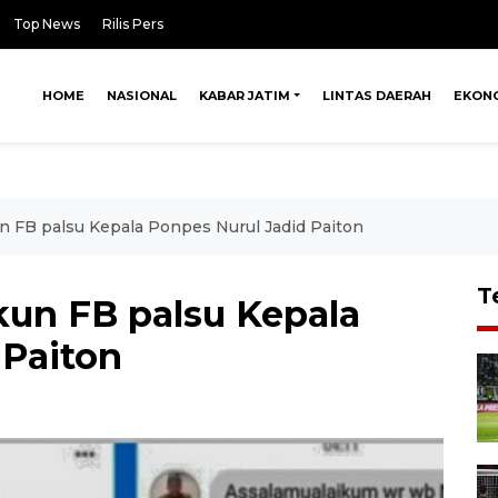
Top News
Rilis Pers
HOME
NASIONAL
KABAR JATIM
LINTAS DAERAH
EKON
 FB palsu Kepala Ponpes Nurul Jadid Paiton
T
un FB palsu Kepala
 Paiton