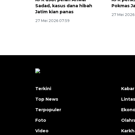
Sadad, kasus dana hibah
Pokmas J
Jatim kian panas
27 Mei 2026 
27 Mei 2026 07:59
Terkini
Kabar
Top News
Linta
Terpopuler
Ekon
Foto
Olahr
Video
Karkh