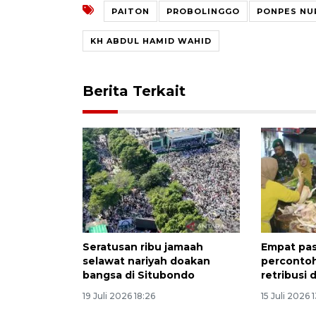
PAITON
PROBOLINGGO
PONPES NU
KH ABDUL HAMID WAHID
Berita Terkait
Seratusan ribu jamaah
Empat pas
selawat nariyah doakan
percontoha
bangsa di Situbondo
retribusi 
19 Juli 2026 18:26
15 Juli 2026 