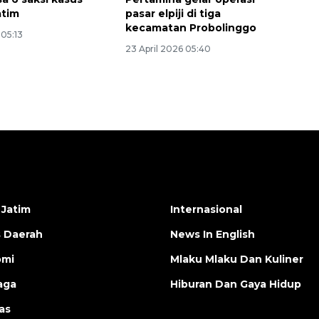
atim
pasar elpiji di tiga
kecamatan Probolinggo
05:13
23 April 2026 05:40
 Jatim
Internasional
s Daerah
News In English
omi
Mlaku Mlaku Dan Kuliner
aga
Hiburan Dan Gaya Hidup
as