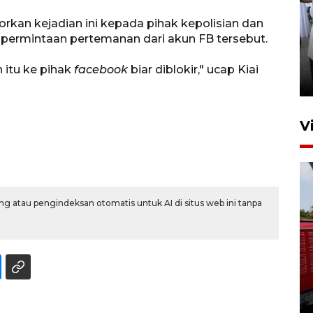
orkan kejadian ini kepada pihak kepolisian dan
ermintaan pertemanan dari akun FB tersebut.
Pameran multiproduk
Surabaya Great Expo
 itu ke pihak
facebook
biar diblokir," ucap Kiai
19 jam lalu
V
g atau pengindeksan otomatis untuk AI di situs web ini tanpa
Basarnas hentikan operasi
kedaruratan KM Mutiara
Sentosa II
4 Agustus 2026 22:38