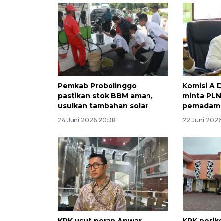
Pemkab Probolinggo
Komisi A 
pastikan stok BBM aman,
minta PLN
usulkan tambahan solar
pemadam
24 Juni 2026 20:38
22 Juni 2026
KPK usut peran Anwar
KPK periks