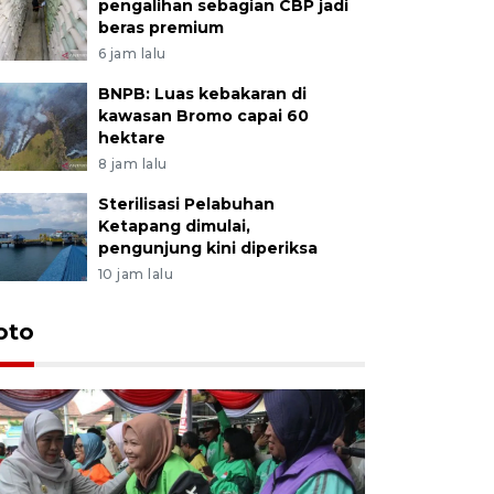
pengalihan sebagian CBP jadi
beras premium
6 jam lalu
BNPB: Luas kebakaran di
kawasan Bromo capai 60
hektare
8 jam lalu
Sterilisasi Pelabuhan
Ketapang dimulai,
pengunjung kini diperiksa
10 jam lalu
Uji fungs
oto
di Jembe
19 jam lalu