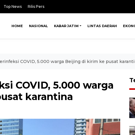
Top News
Rilis Pers
HOME
NASIONAL
KABAR JATIM
LINTAS DAERAH
EKON
terinfeksi COVID, 5.000 warga Beijing di kirim ke pusat karant
T
eksi COVID, 5.000 warga
pusat karantina