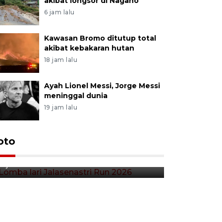
akibat longsor di Nagano
6 jam lalu
Kawasan Bromo ditutup total
akibat kebakaran hutan
18 jam lalu
Ayah Lionel Messi, Jorge Messi
meninggal dunia
19 jam lalu
Lomba lari Jalasenastri Run
oto
Pekan Qr
2026
Indonesia
3 jam lalu
6 jam lalu