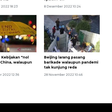
 2022 18:23
8 Desember 2022 10:24
Layanan haji Indonesia
Kebijakan "nol
Beijing larang pasang
semakin memuaskan
 China, walaupun
barikade walaupun pandemi
2026-08-08 15:00:00
tak kunjung reda
 2022 12:36
28 November 2022 10:46