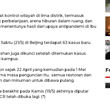
t kontrol wilayah di lima distrik, termasuk
perbelanjaan, arena hiburan dalam ruang, dan
 menentunya hasil dari upaya antipandemi di Ibu
abtu (21/5) di Beijing terdapat 63 kasus baru.
shan juga dikunci setelah ditemukan kasus
tu kampus.
Jurnalis bagikan bendera
F
on sejak 22 April yang kemudian pada 1 Mei
gratis sambut HUT
lama masa penguncian itu, semua restoran dan
Kemerdekaan
n dan minuman untuk dibawa pulang.
8 Agustus 2026 12:56
berakhir pada Kamis (19/5) akhirnya diputar
 telah dibuka lagi. (*)