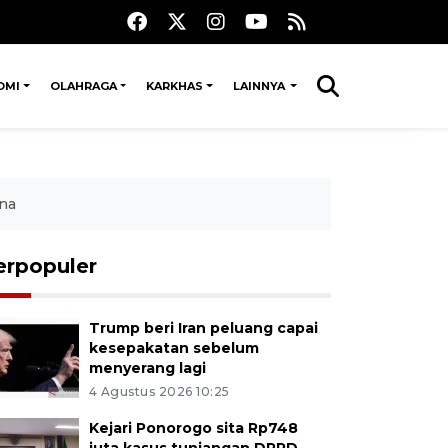
OMI
OLAHRAGA
KARKHAS
LAINNYA
ina
erpopuler
Trump beri Iran peluang capai
kesepakatan sebelum
menyerang lagi
4 Agustus 2026 10:25
Kejari Ponorogo sita Rp748