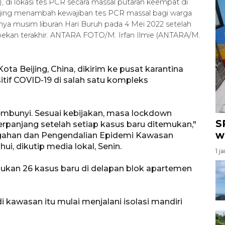
), di lokasi tes PCR secara massal putaran keempat di
eijing menambah kewajiban tes PCR massal bagi warga
irnya musim liburan Hari Buruh pada 4 Mei 2022 setelah
epekan terakhir. ANTARA FOTO/M. Irfan Ilmie (ANTARA/M.
ota Beijing, China, dikirim ke pusat karantina
tif COVID-19 di salah satu kompleks
embunyi. Sesuai kebijakan, masa lockdown
S
erpanjang setelah setiap kasus baru ditemukan,"
w
gahan dan Pengendalian Epidemi Kawasan
i, dikutip media lokal, Senin.
1 j
ukan 26 kasus baru di delapan blok apartemen
i kawasan itu mulai menjalani isolasi mandiri