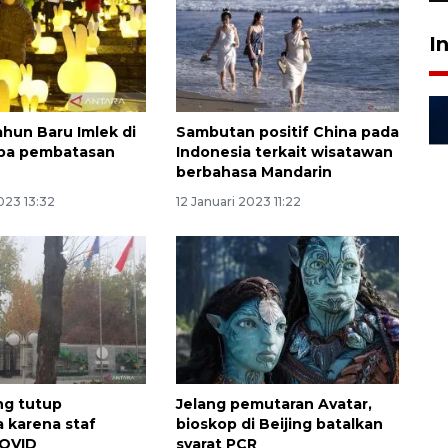
I
ahun Baru Imlek di
Sambutan positif China pada
npa pembatasan
Indonesia terkait wisatawan
berbahasa Mandarin
023 13:32
12 Januari 2023 11:22
ing tutup
Jelang pemutaran Avatar,
 karena staf
bioskop di Beijing batalkan
COVID
syarat PCR