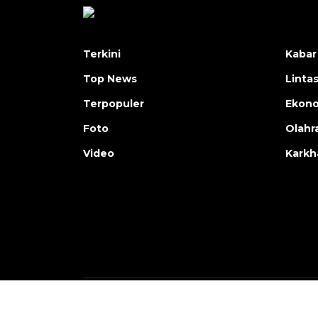
Terkini
Kabar
Top News
Linta
Terpopuler
Ekon
Foto
Olahr
Video
Karkh
Copyright © ANTARA