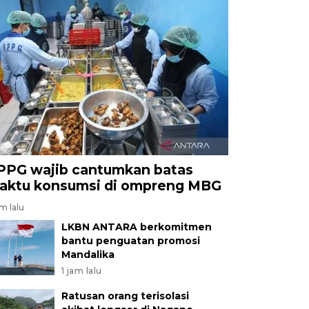
PPG wajib cantumkan batas
aktu konsumsi di ompreng MBG
am lalu
LKBN ANTARA berkomitmen
bantu penguatan promosi
Mandalika
1 jam lalu
Ratusan orang terisolasi