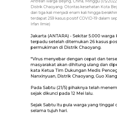
Antrean warga Beijing, China, Minggu (1/5/2022
Distrik Chaoyang. Otoritas kesehatan Kota B
dari tiga kali menjadi enam kali hingga berakh
terdapat 259 kasus positif COVID-19 dalam s
Irfan Ilmie)
Jakarta (ANTARA) - Sekitar 5.000 warga K
terpadu setelah ditemukan 26 kasus posi
permukiman di Distrik Chaoyang.
"Virus menyebar dengan cepat dan ters
masyarakat akan dihitung ulang dan dip
kata Ketua Tim Dukungan Medis Pence
Nanxinyuan, Distrik Chaoyang, Guo Xianghu
Pada Sabtu (21/5) pihaknya telah menem
sejak dikunci pada 12 Mei lalu.
Sejak Sabtu itu pula warga yang tinggal d
selama tujuh hari.