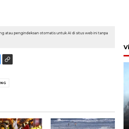
g atau pengindeksan otomatis untuk AI di situs web ini tanpa
V
ING
BPBD Jatim kerahkan "Drone
Water Spray" bantu padamkan
kebakaran Bromo
6 Agustus 2026 18:23