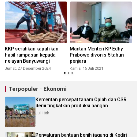
KKP serahkan kapal ikan
Mantan Menteri KP Edhy
KPK
hasil rampasan kepada
Prabowo divonis 5 tahun
nelayan Banyuwangi
penjara
Jumat, 27 Desember 2024
Kamis, 15 Juli 2021
Terpopuler - Ekonomi
Kementan percepat tanam Oplah dan CSR
demi tingkatkan produksi pangan
Jul 18th
Penyaluran bantuan benih jagung di Kediri