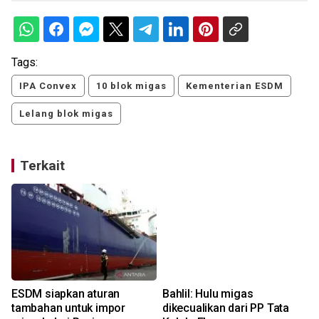
Tags:
IPA Convex
10 blok migas
Kementerian ESDM
Lelang blok migas
Terkait
ESDM siapkan aturan
Bahlil: Hulu migas
a
tambahan untuk impor
dikecualikan dari PP Tata