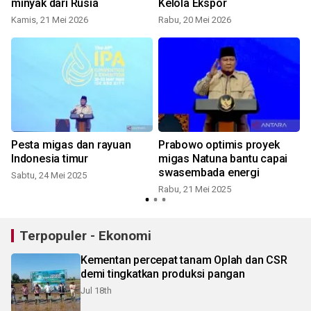
minyak dari Rusia
Kelola Ekspor
Kamis, 21 Mei 2026
Rabu, 20 Mei 2026
Pesta migas dan rayuan
Prabowo optimis proyek
n
Indonesia timur
migas Natuna bantu capai
swasembada energi
Sabtu, 24 Mei 2025
Rabu, 21 Mei 2025
S
Terpopuler - Ekonomi
Kementan percepat tanam Oplah dan CSR
demi tingkatkan produksi pangan
Jul 18th