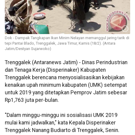
Dok - Dampak Tangkapan Ikan Minim Nelayan memanggul jaring tarik di
tepi Pantai Blado, Trenggalek, Jawa Timur, Kamis (18/2). (Antara
Jatim/Destyan Sujarwoko)
Trenggalek (Antaranews Jatim) - Dinas Perindustrian
dan Tenaga Kerja (Disperinaker) Kabupaten
Trenggalek berencana menyosialisasikan kebijakan
kenaikan upah minimum kabupaten (UMK) setempat
untuk 2019 yang ditetapkan Pemprov Jatim sebesar
Rp1,763 juta per-bulan.
"Dalam minggu-minggu ini sosialisasi UMK 2019
mulai kami jadwalkan," kata Kepala Disperinaker
Trenggalek Nanang Budiarto di Trenggalek, Senin.