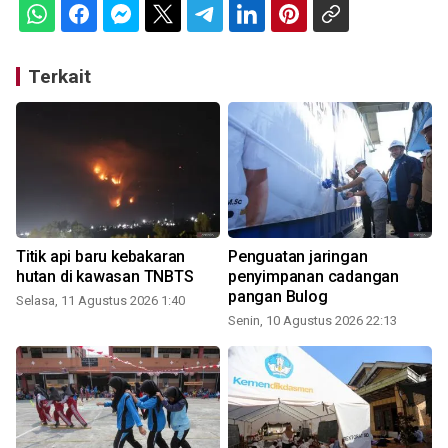
Terkait
n
Titik api baru kebakaran
Penguatan jaringan
hutan di kawasan TNBTS
penyimpanan cadangan
pangan Bulog
Selasa, 11 Agustus 2026 1:40
Senin, 10 Agustus 2026 22:13