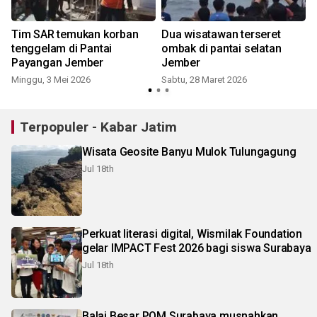
Tim SAR temukan korban
Dua wisatawan terseret
tenggelam di Pantai
ombak di pantai selatan
Payangan Jember
Jember
Minggu, 3 Mei 2026
Sabtu, 28 Maret 2026
S
Terpopuler - Kabar Jatim
Wisata Geosite Banyu Mulok Tulungagung
Jul 18th
Perkuat literasi digital, Wismilak Foundation
gelar IMPACT Fest 2026 bagi siswa Surabaya
Jul 18th
Balai Besar POM Surabaya musnahkan