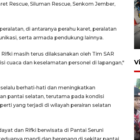
aret Rescue, Siluman Rescue, Senkom Jember,
Peningkatan perputaran
ralatan, di antaranya perahu karet, peralatan
ekonomi Piala Presiden 2026
munikasi, serta armada pendukung lainnya.
1 jam lalu
 Rifki masih terus dilaksanakan oleh Tim SAR
V
 cuaca dan keselamatan personel di lapangan,"
elalu berhati-hati dan meningkatkan
an pantai selatan, terutama pada kondisi
ti yang terjadi di wilayah perairan selatan
BNPB optimalkan penguatan
Desa Tangguh Bencana di
yat dan Rifki berwisata di Pantai Seruni
Jawa Timur
eduanya mandi dan berenang di sekitar pantai