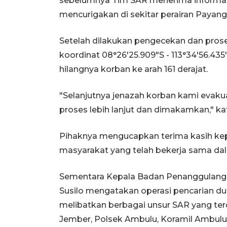
sebelumnya Tim SAR menerima informasi
mencurigakan di sekitar perairan Payanga
Setelah dilakukan pengecekan dan prose
koordinat 08°26'25.909"S - 113°34'56.435"
hilangnya korban ke arah 161 derajat.
"Selanjutnya jenazah korban kami evaku
proses lebih lanjut dan dimakamkan," ka
Pihaknya mengucapkan terima kasih ke
masyarakat yang telah bekerja sama dal
Sementara Kepala Badan Penanggulang
Susilo mengatakan operasi pencarian du
melibatkan berbagai unsur SAR yang ter
Jember, Polsek Ambulu, Koramil Ambulu,