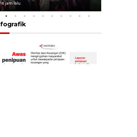
16 jam lalu
16 jam lalu
nfografik