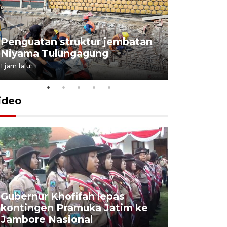
Penguatan struktur jembatan
Niyama Tulungagung
1 jam lalu
ideo
Gubernur Khofifah lepas
Mantan 
kontingen Pramuka Jatim ke
Ponorogo
Jambore Nasional
korupsi 