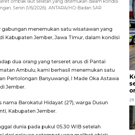
seret ombak laut selatan yang ditemukan dalam kondisi
yangan, Senin (1/6/2026). ANTARA/HO-Badan SAR
AR gabungan menemukan satu wisatawan yang
di Kabupaten Jember, Jawa Timur, dalam kondisi
dap dua orang yang terseret arus di Pantai
amatan Ambulu, kami berhasil menemukan satu
K
 dan Pertolongan Banyuwangi, I Made Oka Astawa
s
 di Jember.
o
29 
 nama Barokatul Hidayat (27), warga Dusun
nti, Kabupaten Jember.
ggal dunia pada pukul 05.30 WIB setelah