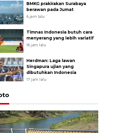
BMKG prakirakan Surabaya
berawan pada Jumat
6 jam lalu
Timnas Indonesia butuh cara
menyerang yang lebih variatif
16 jam lalu
Herdman: Laga lawan
Singapura ujian yang
dibutuhkan Indonesia
17 jam lalu
oto
Permintaa
jelang H
1 jam lalu