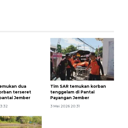
Ekspedisi Rupiah Berdaulat
2026 sambangi Papua
2026-08-06 13:15:00
temukan dua
Tim SAR temukan korban
orban terseret
tenggelam di Pantai
pantai Jember
Payangan Jember
13:32
3 Mei 2026 20:31