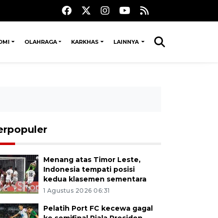
OMI
OLAHRAGA
KARKHAS
LAINNYA
erpopuler
Menang atas Timor Leste,
Indonesia tempati posisi
kedua klasemen sementara
1 Agustus 2026 06:31
Pelatih Port FC kecewa gagal