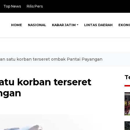
Top News
Rilis Pers
HOME
NASIONAL
KABAR JATIM
LINTAS DAERAH
EKON
n satu korban terseret ombak Pantai Payangan
T
tu korban terseret
ngan