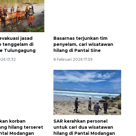
evakuasi jasad
Basarnas terjunkan tim
 tenggelam di
penyelam, cari wisatawan
ne Tulungagung
hilang di Pantai Sine
026 13:32
8 Februari 2026 17:59
kan korban
SAR kerahkan personel
ang hilang terseret
untuk cari dua wisatawan
ntai Modangan
hilang di Pantai Modangan