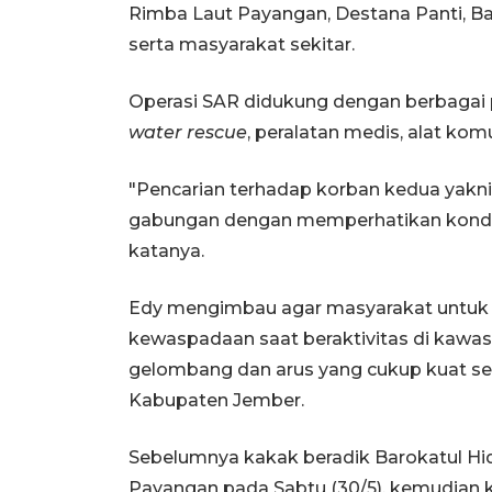
Rimba Laut Payangan, Destana Panti, B
serta masyarakat sekitar.
Operasi SAR didukung dengan berbagai pe
water rescue
, peralatan medis, alat ko
"Pencarian terhadap korban kedua yakni
gabungan dengan memperhatikan kondisi
katanya.
Edy mengimbau agar masyarakat untuk s
kewaspadaan saat beraktivitas di kawas
gelombang dan arus yang cukup kuat seper
Kabupaten Jember.
Sebelumnya kakak beradik Barokatul Hida
Payangan pada Sabtu (30/5), kemudian k