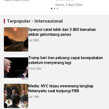
Kamis, 2 April 2026
S
Terpopuler - Internasional
Spanyol catat lebih dari 3.800 kematian
akibat gelombang panas
Jul 28th
Trump beri Iran peluang capai kesepakatan
sebelum menyerang lagi
2 hari lalu
Media: NYC tinjau wewenang tangkap
Netanyahu saat kunjungi PBB
Jul 19th