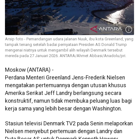
Arsip foto - Pemandangan udara jalanan Nuuk, ibu kota Greenland, yang
tampak tenang setelah badai pernyataan Presiden AS Donald Trump
mengenai niatnya untuk mengambil alih wilayah Denmark tersebut
mereda pada 27 Januari 2026. ANTARA/Ahmet Abbasi/Anadolu/pri.
Moskow (ANTARA) -
Perdana Menteri Greenland Jens-Frederik Nielsen
mengatakan pertemuannya dengan utusan khusus
Amerika Serikat Jeff Landry berlangsung secara
konstruktif, namun tidak membuka peluang luas bagi
kerja sama yang lebih besar dengan Washington.
Stasiun televisi Denmark TV2 pada Senin melaporkan
Nielsen menyebut pertemuan dengan Landry dan
Duta Besar AS untuk Denmark Kenneth Howery