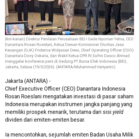
(kiri-kanan) Direktur Penilaian Perusahaan BEI I Gede Nyoman Yetna, CEO
Danantara Rosan Roeslani, Ketua Dewan Komisioner Otoritas Jasa
Keuangan (OJK) Friderica Widyasari Dewi, Chief Operating Officer (COO)
Danantara Dony Oskaria, dan Wakil Ketua DPR RI Sufmi Dasco Ahmad
menggelar konferensi pers di Gedung PT Bursa Efek Indonesia (BEI),
Jakarta, Selasa (19/5/2026). (ANTARA/Muhammad Heriyanto)
Jakarta (ANTARA) -
Chief Executive Officer (CEO) Danantara Indonesia
Rosan Roeslani mengatakan investasi di pasar saham
Indonesia merupakan instrumen jangka panjang yang
memiliki prospek menarik, terutama dari sisi
yield
dividen dari emiten-emiten besar.
Ia mencontohkan, sejumlah emiten Badan Usaha Milik