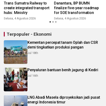
Trans Sumatra Railway to
Danantara, BP BUMN
create integrated transport
finalize five-year roadmap
hubs: Ministry
for SOE transformation
Selasa, 4 Agustus 2026
Selasa, 4 Agustus 2026
S
Terpopuler - Ekonomi
Kementan percepat tanam Oplah dan CSR
demi tingkatkan produksi pangan
Jul 18th
Penyaluran bantuan benih jagung di Kediri
Jul 16th
LNG Abadi Masela diproyeksikan jadi pusat
energi Indonesia timur