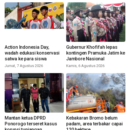
Action Indonesia Day,
Gubernur Khofifah lepas
wadah edukasi konservasi
kontingen Pramuka Jatim ke
satwa ke para siswa
Jambore Nasional
Jumat, 7 Agustus 2026
Kamis, 6 Agustus 2026
Mantan ketua DPRD
Kebakaran Bromo belum
Ponorogo terseret kasus
padam, area terbakar capai
korupsi tunjangan
120 hektare