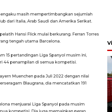
 mengaku masih mempertimbangkan sejumlah
b dari Italia, Arab Saudi dan Amerika Serikat.
latih Hansi Flick mulai berkurang. Ferran Torres
yerang tengah utama Barcelona.
V
m 15 pertandingan Liga Spanyol musim ini,
i 44 penampilan di semua kompetisi.
yern Muenchen pada Juli 2022 dengan nilai
berseragam Blaugrana, dia mencatatkan 191
Basarnas hentikan operasi
kedaruratan KM Mutiara
Sentosa II
ona menjuarai Liga Spanyol pada musim
4 Agustus 2026 22:38
emua kompetisi. Dia juga memainkan peran