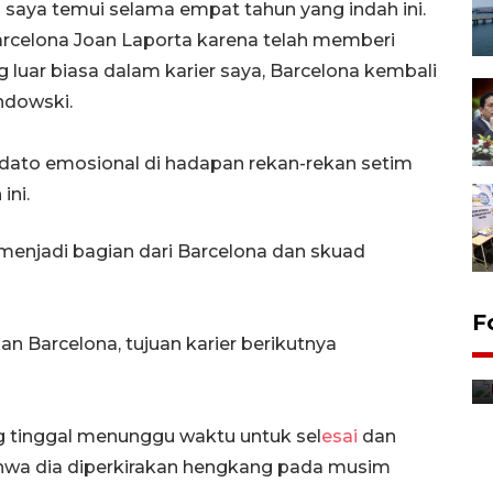
saya temui selama empat tahun yang indah ini.
arcelona Joan Laporta karena telah memberi
luar biasa dalam karier saya, Barcelona kembali
ndowski.
dato emosional di hadapan rekan-rekan setim
ini.
njadi bagian dari Barcelona dan skuad
F
Distribusi bantuan mesin
 Barcelona, tujuan karier berikutnya
pertanian di Kediri
14 jam lalu
tinggal menunggu waktu untuk sel
esai
dan
ahwa dia diperkirakan hengkang pada musim