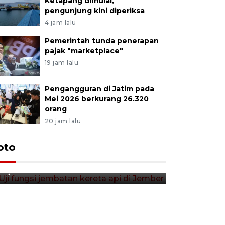
Ketapang dimulai,
pengunjung kini diperiksa
4 jam lalu
Pemerintah tunda penerapan
pajak "marketplace"
19 jam lalu
Pengangguran di Jatim pada
Mei 2026 berkurang 26.320
orang
20 jam lalu
Uji fungsi jembatan kereta api
oto
Tera timb
di Jember
di pasar t
13 jam lalu
13 jam lalu