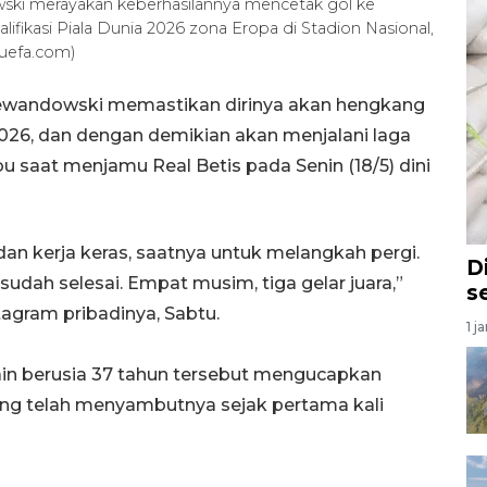
ki merayakan keberhasilannya mencetak gol ke
fikasi Piala Dunia 2026 zona Eropa di Stadion Nasional,
(uefa.com)
Lewandowski memastikan dirinya akan hengkang
026, dan dengan demikian akan menjalani laga
 saat menjamu Real Betis pada Senin (18/5) dini
an kerja keras, saatnya untuk melangkah pergi.
D
udah selesai. Empat musim, tiga gelar juara,”
s
tagram pribadinya, Sabtu.
1 j
in berusia 37 tahun tersebut mengucapkan
ng telah menyambutnya sejak pertama kali