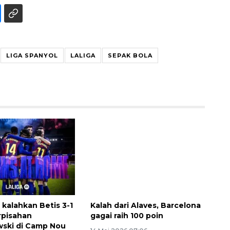
LIGA SPANYOL
LALIGA
SEPAK BOLA
Waspadai penyakit saat
musim kemarau
2026-08-05 12:00:00
 kalahkan Betis 3-1
Kalah dari Alaves, Barcelona
erpisahan
gagai raih 100 poin
ski di Camp Nou