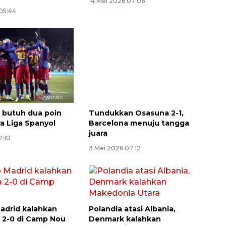
14 Mei 2026 07:06
05:44
 butuh dua poin
Tundukkan Osasuna 2-1,
ra Liga Spanyol
Barcelona menuju tangga
juara
2:10
3 Mei 2026 07:12