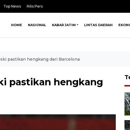
Top News
Rilis Pers
HOME
NASIONAL
KABAR JATIM
LINTAS DAERAH
EKON
ki pastikan hengkang dari Barcelona
T
i pastikan hengkang