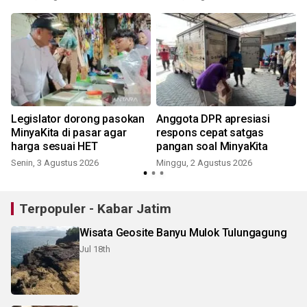
h
Legislator dorong pasokan
Anggota DPR apresiasi
MinyaKita di pasar agar
respons cepat satgas
harga sesuai HET
pangan soal MinyaKita
Senin, 3 Agustus 2026
Minggu, 2 Agustus 2026
S
Terpopuler - Kabar Jatim
Wisata Geosite Banyu Mulok Tulungagung
Jul 18th