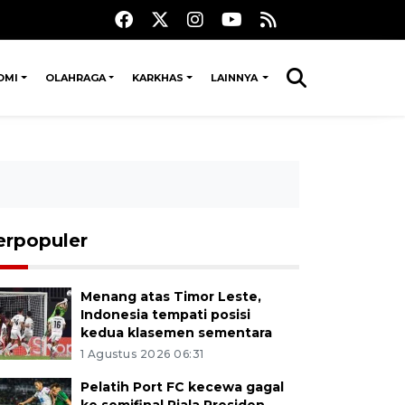
OMI
OLAHRAGA
KARKHAS
LAINNYA
erpopuler
Menang atas Timor Leste,
Indonesia tempati posisi
kedua klasemen sementara
1 Agustus 2026 06:31
Pelatih Port FC kecewa gagal