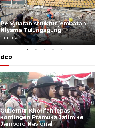
Penguatan struktur jembatan
Niyama Tulungagung
1 jam lalu
ideo
Gubernur Khofifah lepas
Mantan 
kontingen Pramuka Jatim ke
Ponorogo
Jambore Nasional
korupsi 