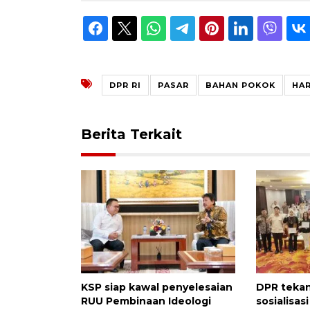
DPR RI
PASAR
BAHAN POKOK
HA
Berita Terkait
KSP siap kawal penyelesaian
DPR teka
RUU Pembinaan Ideologi
sosialisas