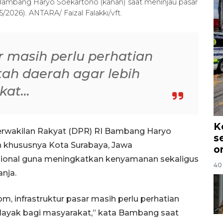
ambang Haryo Soekartono (kanan) saat meninjau pasar
2026). ANTARA/ Faizal Falakki/vft.
r masih perlu perhatian
tah daerah agar lebih
akat…
K
rwakilan Rakyat (DPR) RI Bambang Haryo
s
 khususnya Kota Surabaya, Jawa
o
disional guna meningkatkan kenyamanan sekaligus
40 
nja.
m, infrastruktur pasar masih perlu perhatian
h layak bagi masyarakat,” kata Bambang saat