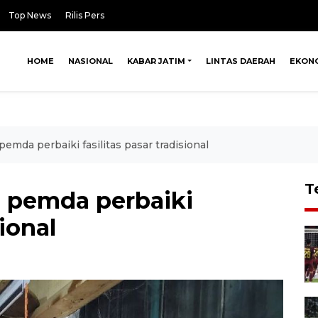
Top News
Rilis Pers
HOME
NASIONAL
KABAR JATIM
LINTAS DAERAH
EKON
mda perbaiki fasilitas pasar tradisional
T
 pemda perbaiki
sional