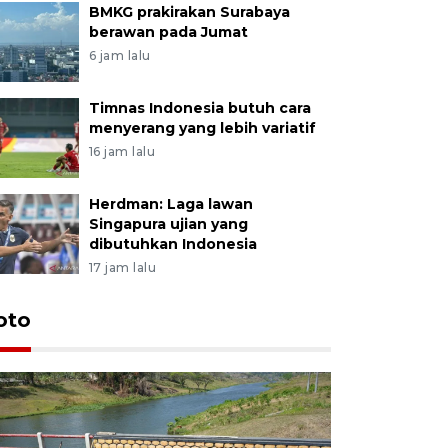
BMKG prakirakan Surabaya
berawan pada Jumat
6 jam lalu
Timnas Indonesia butuh cara
menyerang yang lebih variatif
16 jam lalu
Herdman: Laga lawan
Singapura ujian yang
dibutuhkan Indonesia
17 jam lalu
oto
Permintaa
jelang H
1 jam lalu