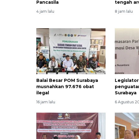
Pancasila
tengah ar
4 jam lalu
8 jam lalu
Balai Besar POM Surabaya
Legislato
musnahkan 97.676 obat
penguatan
ilegal
Surabaya
16 jam lalu
6 Agustus 20