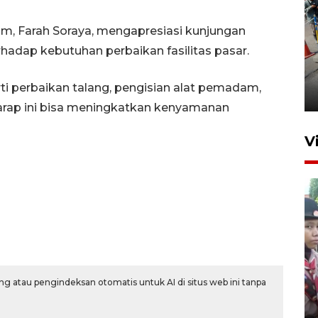
m, Farah Soraya, mengapresiasi kunjungan
adap kebutuhan perbaikan fasilitas pasar.
Peningkatan perputaran
ekonomi Piala Presiden 2026
ti perbaikan talang, pengisian alat pemadam,
2 jam lalu
arap ini bisa meningkatkan kenyamanan
V
BNPB optimalkan penguatan
g atau pengindeksan otomatis untuk AI di situs web ini tanpa
Desa Tangguh Bencana di
Jawa Timur