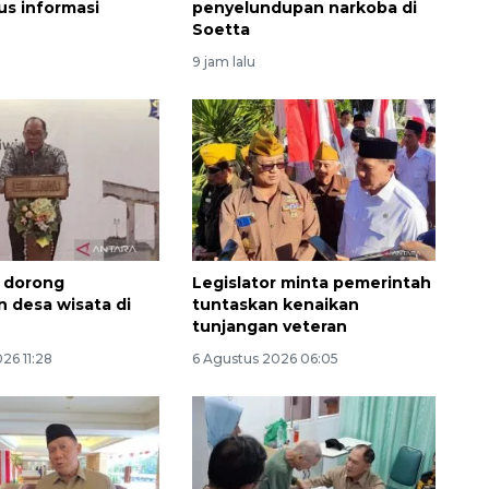
us informasi
penyelundupan narkoba di
Soetta
9 jam lalu
Ekspedisi Rupiah Berdaulat
r dorong
Legislator minta pemerintah
2026 sambangi Papua
 desa wisata di
tuntaskan kenaikan
2026-08-06 13:15:00
tunjangan veteran
26 11:28
6 Agustus 2026 06:05