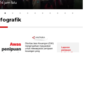
16 jam lalu
16 jam lalu
nfografik