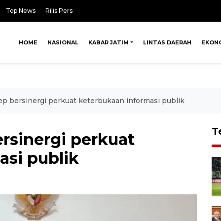
Top News
Rilis Pers
HOME
NASIONAL
KABAR JATIM
LINTAS DAERAH
EKON
p bersinergi perkuat keterbukaan informasi publik
T
rsinergi perkuat
asi publik