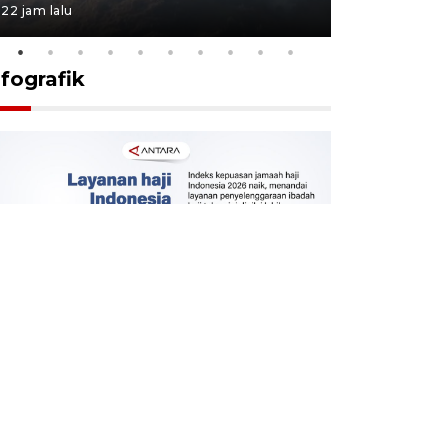
22 jam lalu
22 jam lalu
nfografik