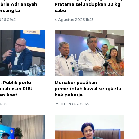
ebrie Adriansyah
Pratama selundupkan 32 kg
ersangka
sabu
026 09:41
4 Agustus 2026 11:45
160 ribu sambungan baru
 Publik perlu
Menaker pastikan
jaringan gas 2026
mbahasan RUU
pemerintah kawal sengketa
2026-08-07 18:00:00
an Aset
hak pekerja
16:27
29 Juli 2026 07:45