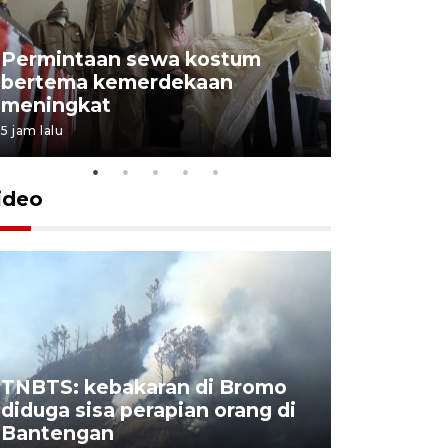
Permintaan sewa kostum
bertema kemerdekaan
Perpusta
meningkat
Lingkunga
5 jam lalu
5 jam lalu
ideo
TNBTS: kebakaran di Bromo
Khofifah 
diduga sisa perapian orang di
Bromo, a
Bantengan
capai 176