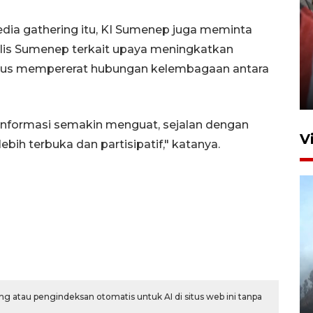
ia gathering itu, KI Sumenep juga meminta
lis Sumenep terkait upaya meningkatkan
Penguatan struktur jembatan
aligus mempererat hubungan kelembagaan antara
Niyama Tulungagung
7 Agustus 2026 14:36
nformasi semakin menguat, sejalan dengan
V
ih terbuka dan partisipatif," katanya.
BPBD Jatim kerahkan "Drone
Water Spray" bantu padamkan
g atau pengindeksan otomatis untuk AI di situs web ini tanpa
kebakaran Bromo