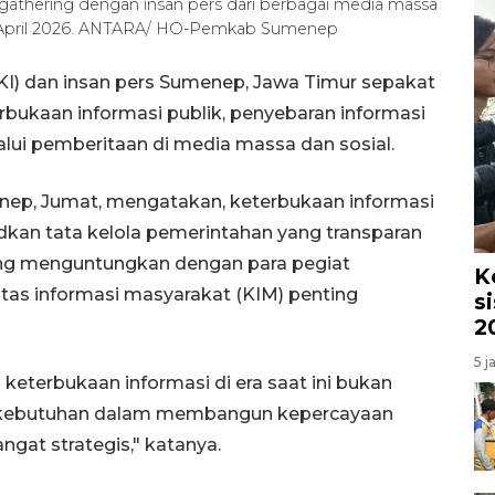
athering dengan insan pers dari berbagai media massa
 April 2026. ANTARA/ HO-Pemkab Sumenep
KI) dan insan pers Sumenep, Jawa Timur sepakat
bukaan informasi publik, penyebaran informasi
ui pemberitaan di media massa dan sosial.
nep, Jumat, mengatakan, keterbukaan informasi
an tata kelola pemerintahan yang transparan
ling menguntungkan dengan para pegiat
K
nitas informasi masyarakat (KIM) penting
s
2
5 j
keterbukaan informasi di era saat ini bukan
di kebutuhan dalam membangun kepercayaan
ngat strategis," katanya.