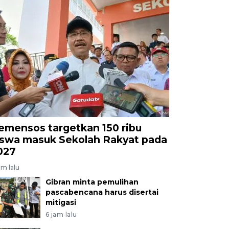
emensos targetkan 150 ribu
iswa masuk Sekolah Rakyat pada
027
am lalu
Gibran minta pemulihan
pascabencana harus disertai
mitigasi
6 jam lalu