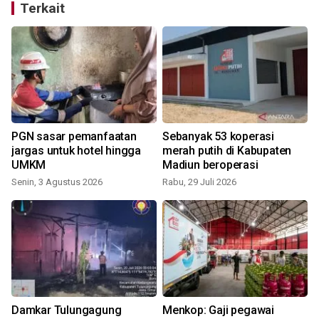
Terkait
PGN sasar pemanfaatan
Sebanyak 53 koperasi
jargas untuk hotel hingga
merah putih di Kabupaten
UMKM
Madiun beroperasi
Senin, 3 Agustus 2026
Rabu, 29 Juli 2026
S
Damkar Tulungagung
Menkop: Gaji pegawai