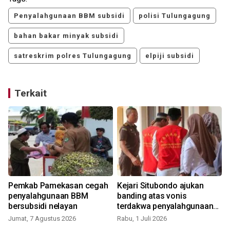
Penyalahgunaan BBM subsidi
polisi Tulungagung
bahan bakar minyak subsidi
satreskrim polres Tulungagung
elpiji subsidi
Terkait
i
Pemkab Pamekasan cegah
Kejari Situbondo ajukan
penyalahgunaan BBM
banding atas vonis
bersubsidi nelayan
terdakwa penyalahgunaan
BBM
Jumat, 7 Agustus 2026
Rabu, 1 Juli 2026
S