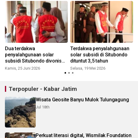
Dua terdakwa
Terdakwa penyalahgunaan
a
penyalahgunaan solar
solar subsidi di Situbondo
subsidi Situbondo divonis
dituntut 3,5 tahun
satu tahun
Kamis, 25 Juni 2026
Selasa, 19 Mei 2026
S
Terpopuler - Kabar Jatim
Wisata Geosite Banyu Mulok Tulungagung
Jul 18th
Perkuat literasi digital, Wismilak Foundation