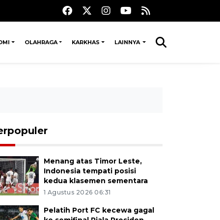
OMI
OLAHRAGA
KARKHAS
LAINNYA
erpopuler
Menang atas Timor Leste,
Indonesia tempati posisi
kedua klasemen sementara
1 Agustus 2026 06:31
Pelatih Port FC kecewa gagal