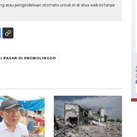
g atau pengindeksan otomatis untuk AI di situs web ini tanpa
I PASAR DI PROBOLINGGO
Ekonomi triwulan II-2026
tumbuh 5,29 persen
2026-08-06 18:45:00