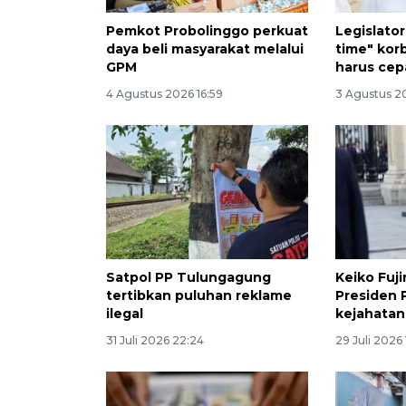
Pemkot Probolinggo perkuat
Legislato
daya beli masyarakat melalui
time" kor
GPM
harus cep
4 Agustus 2026 16:59
3 Agustus 20
Satpol PP Tulungagung
Keiko Fuji
tertibkan puluhan reklame
Presiden 
ilegal
kejahatan
31 Juli 2026 22:24
29 Juli 2026 