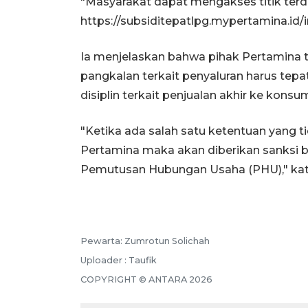
"Masyarakat dapat mengakses titik ter
https://subsiditepatlpg.mypertamina.id/i
Ia menjelaskan bahwa pihak Pertamina 
pangkalan terkait penyaluran harus tep
disiplin terkait penjualan akhir ke konsu
"Ketika ada salah satu ketentuan yang t
Pertamina maka akan diberikan sanksi 
Pemutusan Hubungan Usaha (PHU)," kat
Pewarta: Zumrotun Solichah
Uploader : Taufik
COPYRIGHT © ANTARA 2026