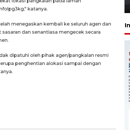
dekat lokasi pangkalan pada laman
6 Agustus 2026 18:23
nfolpg3kg," katanya.
telah menegaskan kembali ke seluruh agen dan
I
at sasaran dan senantiasa mengecek secara
men.
idak dipatuhi oleh pihak agen/pangkalan resmi
berupa penghentian alokasi sampai dengan
anya.