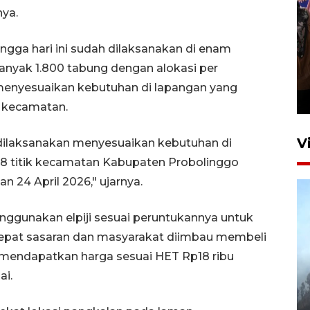
ya.
ingga hari ini sudah dilaksanakan di enam
Persebaya juara Piala
anyak 1.800 tabung dengan alokasi per
Presiden 2026
enyesuaikan kebutuhan di lapangan yang
12 jam lalu
ik kecamatan.
V
s dilaksanakan menyesuaikan kebutuhan di
 8 titik kecamatan Kabupaten Probolinggo
 24 April 2026," ujarnya.
gunakan elpiji sesuai peruntukannya untuk
 tepat sasaran dan masyarakat diimbau membeli
 mendapatkan harga sesuai HET Rp18 ribu
BPBD Jatim kerahkan "Drone
ai.
Water Spray" bantu padamkan
kebakaran Bromo