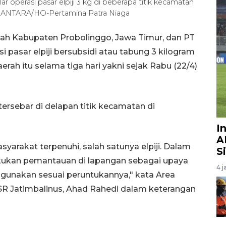
perasi pasar elpiji 3 kg di beberapa titik kecamatan
). ANTARA/HO-Pertamina Patra Niaga
tah Kabupaten Probolinggo, Jawa Timur, dan PT
 pasar elpiji bersubsidi atau tabung 3 kilogram
ah itu selama tiga hari yakni sejak Rabu (22/4)
 tersebar di delapan titik kecamatan di
I
A
arakat terpenuhi, salah satunya elpiji. Dalam
S
akukan pemantauan di lapangan sebagai upaya
4 j
unakan sesuai peruntukannya," kata Area
R Jatimbalinus, Ahad Rahedi dalam keterangan