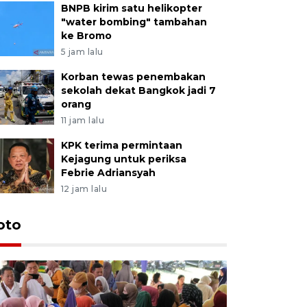
BNPB kirim satu helikopter
"water bombing" tambahan
ke Bromo
5 jam lalu
Korban tewas penembakan
sekolah dekat Bangkok jadi 7
orang
11 jam lalu
KPK terima permintaan
Kejagung untuk periksa
Febrie Adriansyah
12 jam lalu
oto