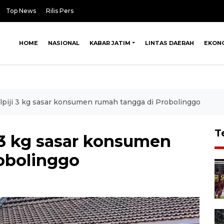
Top News
Rilis Pers
HOME
NASIONAL
KABAR JATIM
LINTAS DAERAH
EKON
elpiji 3 kg sasar konsumen rumah tangga di Probolinggo
T
i 3 kg sasar konsumen
obolinggo