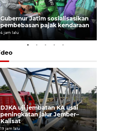
Gubernur Jatim sosialisasikan
pembebasan pajak kendaraan
4 jam lalu
ideo
DJKA uji jembatan KA usai
11 korba
peningkatan jalur Jember–
Mutiara S
Kalisat
perawata
19 jam lalu
20 jam lalu