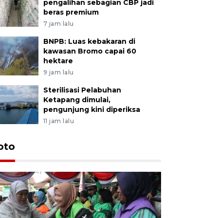
pengalihan sebagian CBP jadi
beras premium
7 jam lalu
BNPB: Luas kebakaran di
kawasan Bromo capai 60
hektare
9 jam lalu
Sterilisasi Pelabuhan
Ketapang dimulai,
pengunjung kini diperiksa
11 jam lalu
Uji fungs
oto
di Jembe
20 jam lalu