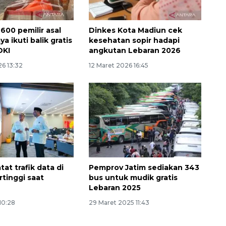
600 pemilir asal
Dinkes Kota Madiun cek
a ikuti balik gratis
kesehatan sopir hadapi
DKI
angkutan Lebaran 2026
26 13:32
12 Maret 2026 16:45
Sinyal positif perekonomian
Indonesia
2026-08-05 15:00:00
tat trafik data di
Pemprov Jatim sediakan 343
rtinggi saat
bus untuk mudik gratis
Lebaran 2025
 10:28
29 Maret 2025 11:43