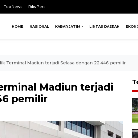
Top News
Rilis Pers
HOME
NASIONAL
KABAR JATIM
LINTAS DAERAH
EKON
ik Terminal Madiun terjadi Selasa dengan 22.446 pemilir
T
erminal Madiun terjadi
6 pemilir