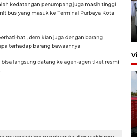
umlah kedatangan penumpang juga masih tinggi
nit bus yang masuk ke Terminal Purbaya Kota
Pameran multiproduk
Surabaya Great Expo
20 jam lalu
rhati-hati, demikian juga dengan barang
lupa terhadap barang bawaannya.
V
an bisa langsung datang ke agen-agen tiket resmi
.
Basarnas hentikan operasi
kedaruratan KM Mutiara
Sentosa II
4 Agustus 2026 22:38