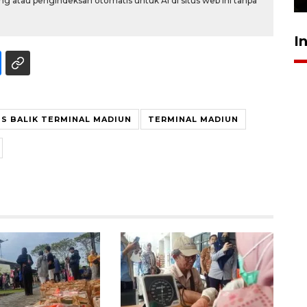
g atau pengindeksan otomatis untuk AI di situs web ini tanpa
I
S BALIK TERMINAL MADIUN
TERMINAL MADIUN