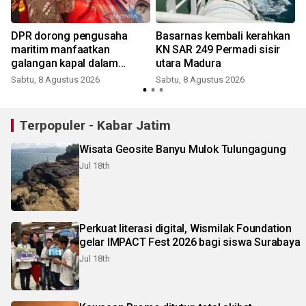
t
DPR dorong pengusaha
Basarnas kembali kerahkan
maritim manfaatkan
KN SAR 249 Permadi sisir
galangan kapal dalam
utara Madura
negeri
Sabtu, 8 Agustus 2026
Sabtu, 8 Agustus 2026
Terpopuler - Kabar Jatim
Wisata Geosite Banyu Mulok Tulungagung
Jul 18th
Perkuat literasi digital, Wismilak Foundation
gelar IMPACT Fest 2026 bagi siswa Surabaya
Jul 18th