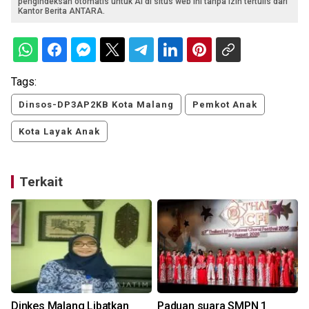
pengindeksan otomatis untuk AI di situs web ini tanpa izin tertulis dari
Kantor Berita ANTARA.
Tags:
Dinsos-DP3AP2KB Kota Malang
Pemkot Anak
Kota Layak Anak
Terkait
Dinkes Malang Libatkan
Paduan suara SMPN 1