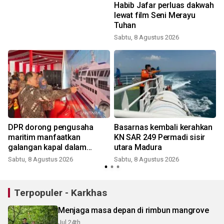
Habib Jafar perluas dakwah
lewat film Seni Merayu
Tuhan
Sabtu, 8 Agustus 2026
t
DPR dorong pengusaha
Basarnas kembali kerahkan
maritim manfaatkan
KN SAR 249 Permadi sisir
galangan kapal dalam
utara Madura
negeri
Sabtu, 8 Agustus 2026
Sabtu, 8 Agustus 2026
Terpopuler - Karkhas
Menjaga masa depan di rimbun mangrove
Jul 24th