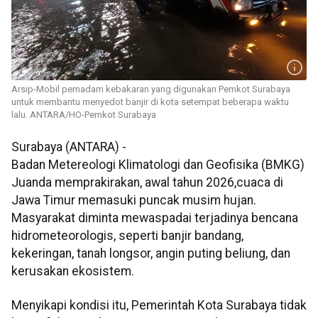
Arsip-Mobil pemadam kebakaran yang digunakan Pemkot Surabaya
untuk membantu menyedot banjir di kota setempat beberapa waktu
lalu. ANTARA/HO-Pemkot Surabaya
Surabaya (ANTARA) -
Badan Metereologi Klimatologi dan Geofisika (BMKG)
Juanda memprakirakan, awal tahun 2026,cuaca di
Jawa Timur memasuki puncak musim hujan.
Masyarakat diminta mewaspadai terjadinya bencana
hidrometeorologis, seperti banjir bandang,
kekeringan, tanah longsor, angin puting beliung, dan
kerusakan ekosistem.
Menyikapi kondisi itu, Pemerintah Kota Surabaya tidak