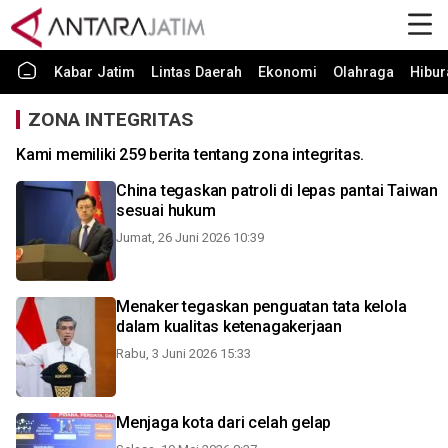
Kabar Jatim
Lintas Daerah
Ekonomi
Olahraga
Hibur
ZONA INTEGRITAS
Kami memiliki 259 berita tentang zona integritas.
China tegaskan patroli di lepas pantai Taiwan
sesuai hukum
Jumat, 26 Juni 2026 10:39
Menaker tegaskan penguatan tata kelola
dalam kualitas ketenagakerjaan
Rabu, 3 Juni 2026 15:33
Menjaga kota dari celah gelap