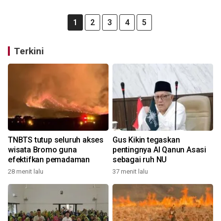
1
2
3
4
5
Terkini
TNBTS tutup seluruh akses
Gus Kikin tegaskan
wisata Bromo guna
pentingnya Al Qanun Asasi
efektifkan pemadaman
sebagai ruh NU
28 menit lalu
37 menit lalu