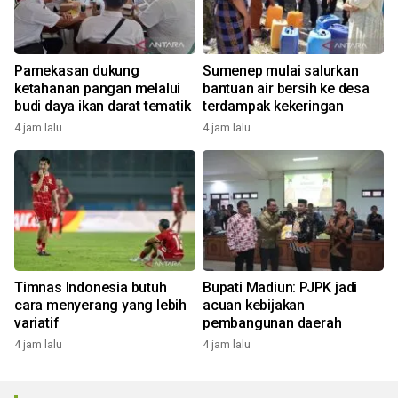
Pamekasan dukung
Sumenep mulai salurkan
ketahanan pangan melalui
bantuan air bersih ke desa
budi daya ikan darat tematik
terdampak kekeringan
4 jam lalu
4 jam lalu
Timnas Indonesia butuh
Bupati Madiun: PJPK jadi
cara menyerang yang lebih
acuan kebijakan
variatif
pembangunan daerah
4 jam lalu
4 jam lalu