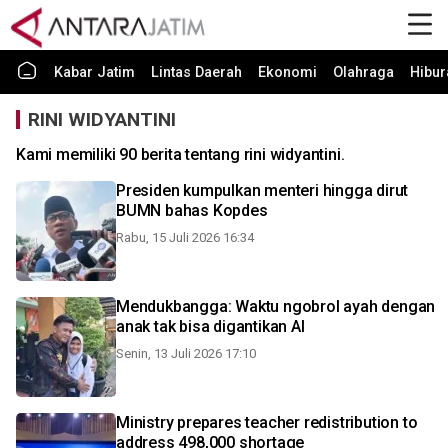
Kabar Jatim
Lintas Daerah
Ekonomi
Olahraga
Hibur
RINI WIDYANTINI
Kami memiliki 90 berita tentang rini widyantini.
Presiden kumpulkan menteri hingga dirut
BUMN bahas Kopdes
Rabu, 15 Juli 2026 16:34
Mendukbangga: Waktu ngobrol ayah dengan
anak tak bisa digantikan AI
Senin, 13 Juli 2026 17:10
Ministry prepares teacher redistribution to
address 498,000 shortage