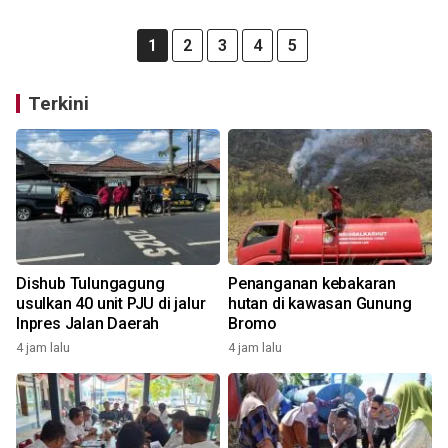
1
2
3
4
5
Terkini
Dishub Tulungagung
Penanganan kebakaran
usulkan 40 unit PJU di jalur
hutan di kawasan Gunung
Inpres Jalan Daerah
Bromo
4 jam lalu
4 jam lalu