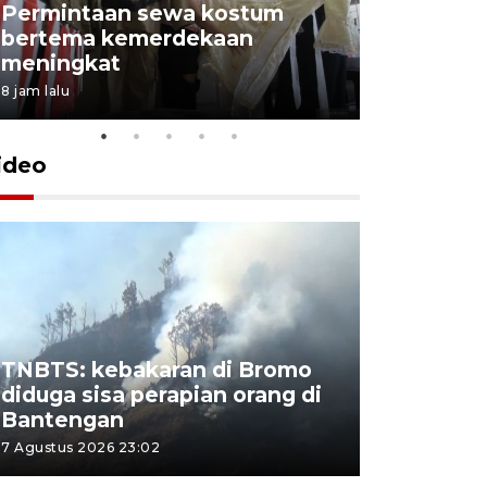
Permintaan sewa kostum
bertema kemerdekaan
Perpusta
meningkat
Lingkunga
8 jam lalu
8 jam lalu
ideo
TNBTS: kebakaran di Bromo
Khofifah 
diduga sisa perapian orang di
Bromo, a
Bantengan
capai 176
7 Agustus 2026 23:02
7 Agustus 202