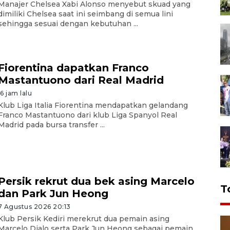
Manajer Chelsea Xabi Alonso menyebut skuad yang
dimiliki Chelsea saat ini seimbang di semua lini
sehingga sesuai dengan kebutuhan ...
Fiorentina dapatkan Franco
Mastantuono dari Real Madrid
16 jam lalu
Klub Liga Italia Fiorentina mendapatkan gelandang
Franco Mastantuono dari klub Liga Spanyol Real
Madrid pada bursa transfer ...
Persik rekrut dua bek asing Marcelo
T
dan Park Jun Heong
7 Agustus 2026 20:13
Klub Persik Kediri merekrut dua pemain asing
Marcelo Djalo serta Park Jun Heong sebagai pemain