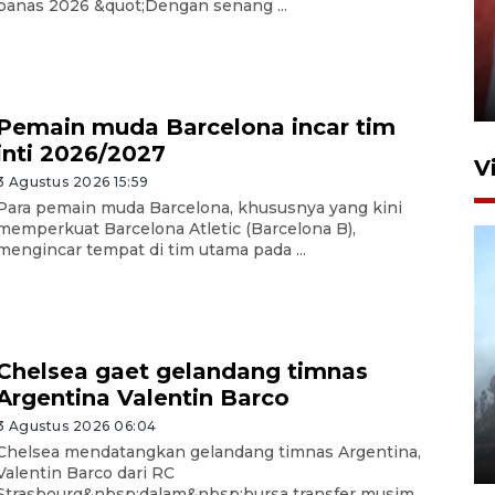
panas 2026 &quot;Dengan senang ...
Penguatan struktur jembatan
Niyama Tulungagung
7 Agustus 2026 14:36
Pemain muda Barcelona incar tim
inti 2026/2027
V
3 Agustus 2026 15:59
Para pemain muda Barcelona, khususnya yang kini
memperkuat Barcelona Atletic (Barcelona B),
mengincar tempat di tim utama pada ...
Chelsea gaet gelandang timnas
BPBD Jatim kerahkan "Drone
Argentina Valentin Barco
Water Spray" bantu padamkan
kebakaran Bromo
3 Agustus 2026 06:04
Chelsea mendatangkan gelandang timnas Argentina,
6 Agustus 2026 18:23
Valentin Barco dari RC
Strasbourg&nbsp;dalam&nbsp;bursa transfer musim