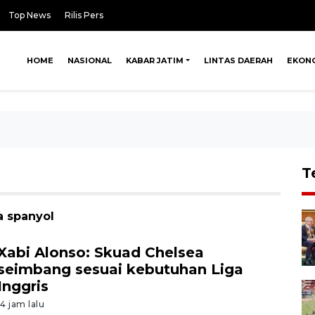
Top News
Rilis Pers
HOME
NASIONAL
KABAR JATIM
LINTAS DAERAH
EKON
T
a spanyol
Xabi Alonso: Skuad Chelsea
seimbang sesuai kebutuhan Liga
Inggris
14 jam lalu