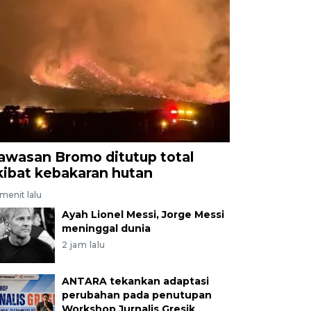
awasan Bromo ditutup total
kibat kebakaran hutan
menit lalu
Ayah Lionel Messi, Jorge Messi
meninggal dunia
2 jam lalu
ANTARA tekankan adaptasi
perubahan pada penutupan
Workshop Jurnalis Gresik