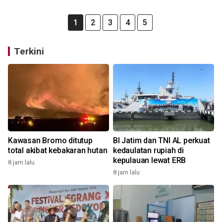
1
2
3
4
5
Terkini
Kawasan Bromo ditutup
BI Jatim dan TNI AL perkuat
total akibat kebakaran hutan
kedaulatan rupiah di
kepulauan lewat ERB
8 jam lalu
8 jam lalu