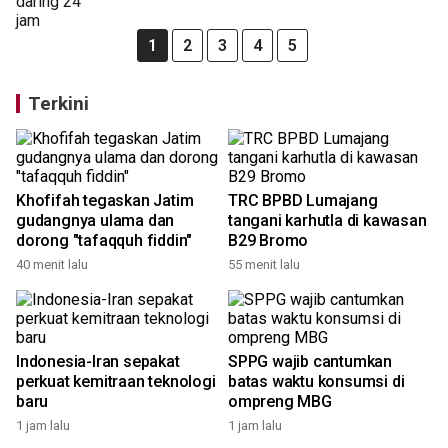
1
2
3
4
5
Terkini
Khofifah tegaskan Jatim
TRC BPBD Lumajang
gudangnya ulama dan
tangani karhutla di kawasan
dorong "tafaqquh fiddin"
B29 Bromo
40 menit lalu
55 menit lalu
Indonesia-Iran sepakat
SPPG wajib cantumkan
perkuat kemitraan teknologi
batas waktu konsumsi di
baru
ompreng MBG
1 jam lalu
1 jam lalu