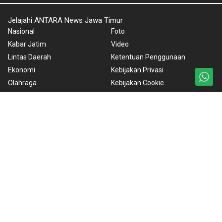
Jelajahi ANTARA News Jawa Timur
Nasional
Foto
Kabar Jatim
Video
Lintas Daerah
Ketentuan Penggunaan
Ekonomi
Kebijakan Privasi
Olahraga
Kebijakan Cookie
Karkhas
Pedoman Media Siber
Internasional
Tentang Kami
News in English
Rilis Pers
BrandA
ANTARA Foto
Korporat
PPID