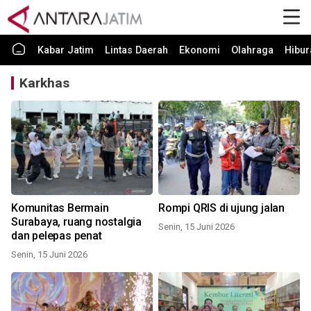
Kabar Jatim
Lintas Daerah
Ekonomi
Olahraga
Hibur
Karkhas
Komunitas Bermain
Rompi QRIS di ujung jalan
Surabaya, ruang nostalgia
Senin, 15 Juni 2026
dan pelepas penat
Senin, 15 Juni 2026