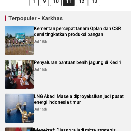
1
9
10
11
12
13
Terpopuler - Karkhas
Kementan percepat tanam Oplah dan CSR
demi tingkatkan produksi pangan
Jul 18th
Penyaluran bantuan benih jagung di Kediri
Jul 16th
LNG Abadi Masela diproyeksikan jadi pusat
energi Indonesia timur
Jul 16th
Menekraf: Diaspora jadi mitra strategis