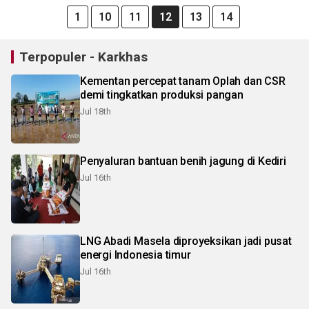
1
10
11
12
13
14
Terpopuler - Karkhas
Kementan percepat tanam Oplah dan CSR
demi tingkatkan produksi pangan
Jul 18th
Penyaluran bantuan benih jagung di Kediri
Jul 16th
LNG Abadi Masela diproyeksikan jadi pusat
energi Indonesia timur
Jul 16th