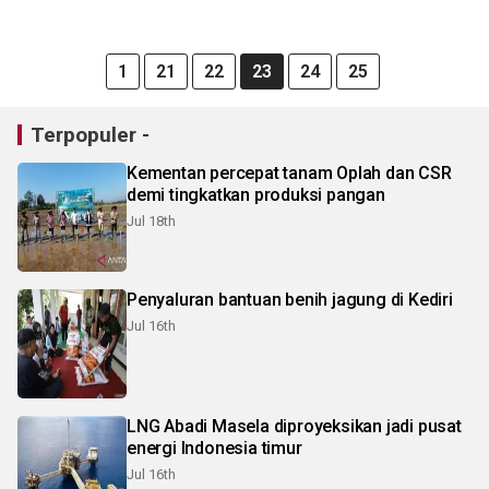
1
21
22
23
24
25
Terpopuler -
Kementan percepat tanam Oplah dan CSR
demi tingkatkan produksi pangan
Jul 18th
Penyaluran bantuan benih jagung di Kediri
Jul 16th
LNG Abadi Masela diproyeksikan jadi pusat
energi Indonesia timur
Jul 16th