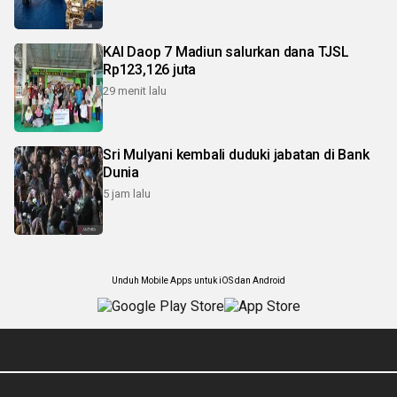
KAI Daop 7 Madiun salurkan dana TJSL
Rp123,126 juta
29 menit lalu
Sri Mulyani kembali duduki jabatan di Bank
Dunia
5 jam lalu
Unduh Mobile Apps untuk iOS dan Android