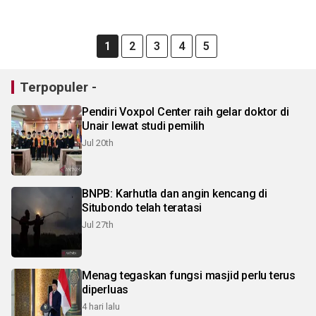
1
2
3
4
5
Terpopuler -
Pendiri Voxpol Center raih gelar doktor di
Unair lewat studi pemilih
Jul 20th
BNPB: Karhutla dan angin kencang di
Situbondo telah teratasi
Jul 27th
Menag tegaskan fungsi masjid perlu terus
diperluas
4 hari lalu