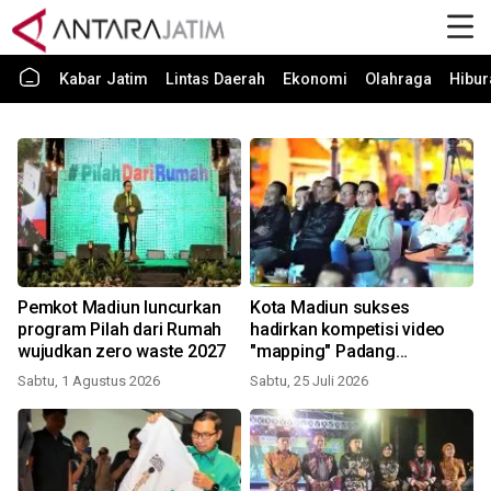
Kabar Jatim
Lintas Daerah
Ekonomi
Olahraga
Hibur
Pemkot Madiun luncurkan
Kota Madiun sukses
program Pilah dari Rumah
hadirkan kompetisi video
wujudkan zero waste 2027
"mapping" Padang
Mbranang 2026
Sabtu, 1 Agustus 2026
Sabtu, 25 Juli 2026